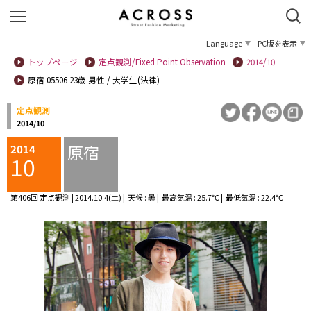
Language
PC版を表示
トップページ
定点観測/Fixed Point Observation
2014/10
原宿 05506 23歳 男性 / 大学生(法律)
定点観測
2014/10
原宿
2014
10
第406回 定点観測 | 2014.10.4(土) | 天候 : 曇 | 最高気温 : 25.7℃ | 最低気温 : 22.4℃