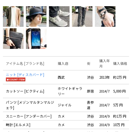
購入年
アイテム名 [ブランド名]
購入店
街
購入価格
月
ニット [ディスカバード]
西武
渋谷
2013年
約2万 円
ホワイトギャラ
カットソー [ビクティム]
原宿
2014/7
5,000 円
リー
パンツ [メゾンマルタンマルジ
表参
ジャイル
2014/7
5万 円
ェラ]
道
スニーカー [アンダーカバー]
カメ
渋谷
2014/9
約1万 円
時計 [エルメス]
カメ
渋谷
2014/9
10万 円