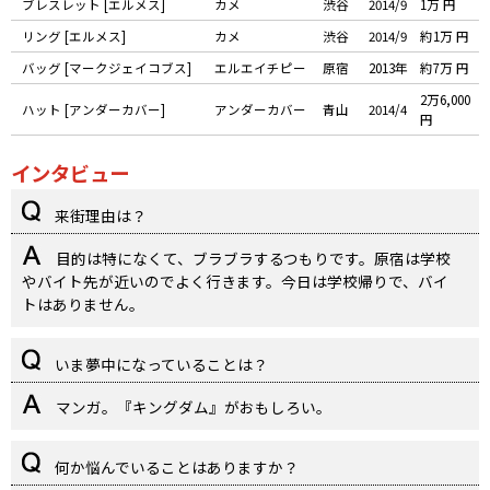
ブレスレット [エルメス]
カメ
渋谷
2014/9
1万 円
リング [エルメス]
カメ
渋谷
2014/9
約1万 円
バッグ [マークジェイコブス]
エルエイチピー
原宿
2013年
約7万 円
2万6,000
ハット [アンダーカバー]
アンダーカバー
青山
2014/4
円
インタビュー
来街理由は？
目的は特になくて、ブラブラするつもりです。原宿は学校
やバイト先が近いのでよく行きます。今日は学校帰りで、バイ
トはありません。
いま夢中になっていることは？
マンガ。『キングダム』がおもしろい。
何か悩んでいることはありますか？