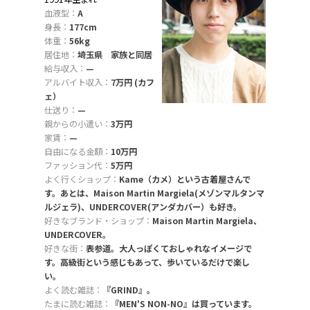
血液型：
A
身長：
177cm
体重：
56kg
居住地：
埼玉県 家族と同居
給与収入：
—
アルバイト収入：
7万円 (カフ
ェ）
仕送り：
—
親からの小遣い：
3万円
家賃：
—
自由になる金額：
10万円
ファッション代：
5万円
よく行くショップ：
Kame（カメ）という古着屋さんで
す。あとは、Maison Martin Margiela(メゾンマルタンマ
ルジェラ)、UNDERCOVER(アンダカバー）も好き。
好きなブランド・ショップ：
Maison Martin Margiela、
UNDERCOVER。
好きな街：
表参道。大人っぽくておしゃれなイメージで
す。高級街という感じもあって、歩いているだけで楽し
い。
よく読む雑誌：
『GRIND』。
たまに読む雑誌：
『MEN'S NON-NO』は買っています。