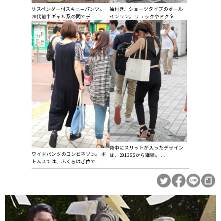
サスペンダー付スキニ—パンツ。
袖付き、ショーツタイプのオール
20代前半ギャル系の間でデ...
インワン。 リュックやドクタ...
背中にスリットが入ったデザイン
ワイドパンツのコンビネゾン。 ボ
は、2013SSから継続。 ...
トムスでは、ふくらはぎ位で...