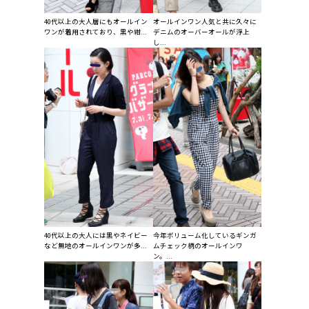
40代以上の大人層にもオールイン
オールインワン人気と共に久々に
ワンが着用されており、黒や紺...
デニムのオーバーオールが浮上
し...
40代以上の大人には黒やネイビー
今年ボリューム化しているギンガ
など無地のオールインワンが多...
ムチェック柄のオールインワ
ン。...