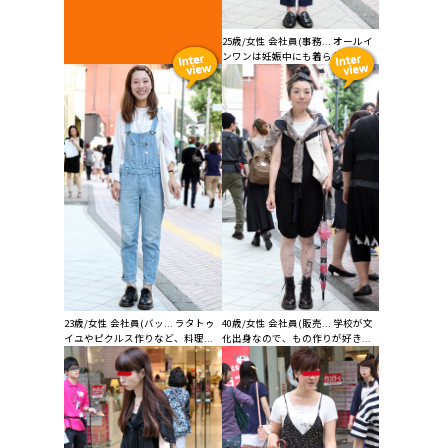
25歳/女性 会社員(事務... オールイ
ンワンは妊娠中にも着られるし...
23歳/女性 会社員(バッ... ラタトゥ
40歳/女性 会社員(販売... 学校が文
イユやピクルス作りなど、料理...
化出身なので、もの作りが好き...