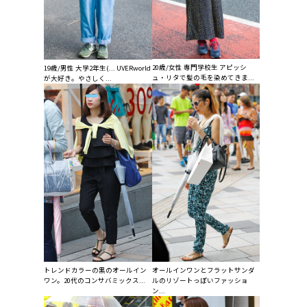
20歳/女性 専門学校生 アピッシ
19歳/男性 大学2年生(... UVERworld
ュ・リタで髪の毛を染めてきま...
が大好き。やさしく...
トレンドカラーの黒のオールイン
オールインワンとフラットサンダ
ワン。20代のコンサバミックス...
ルのリゾートっぽいファッショ
ン...