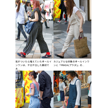
気がついたら増えていたオールイ
カジュアルな印象のオールインワ
ンワンは、テロテロした素材で
ンに「PRADA(プラダ)」の...
太...