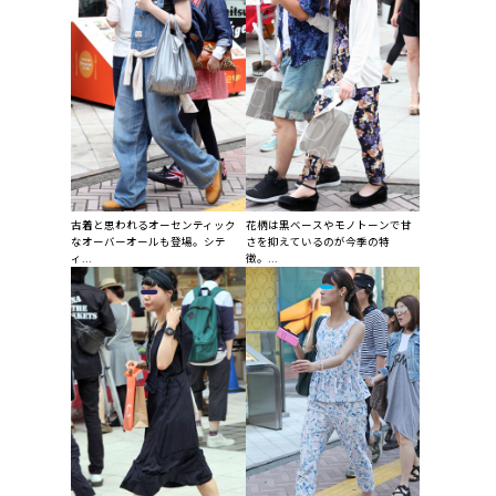
古着と思われるオーセンティック
花柄は黒ベースやモノトーンで甘
なオーバーオールも登場。シテ
さを抑えているのが今季の特
ィ...
徴。...