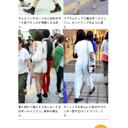
ギャルソンやヨージなど日本のモ
ぺプラムトップス風のオールイン
ード系ブランドが得意とする吊
ワン。セットアップのように見
り...
え...
夏に向けて増えそうなショート丈
ティーンズを中心に人気のサスペ
のオールインワン。背中や肩な
ンダー型サロペットパンツ。リ
ど...
ラ...