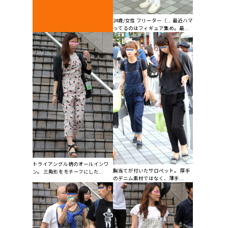
24歳/女性 フリーター（... 最近ハマ
ってるのはフィギュア集め。最...
トライアングル柄のオールインワ
胸当てが付いたサロペット。 厚手
ン。 三角形をモチーフにした...
のデニム素材ではなく、薄手...