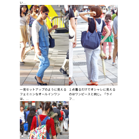
い...
一見セットアップのように見える
１点着るだけでオシャレに見える
フェミニンなオールインワン
のはワンピースと同じ。「ライ
は、...
フ...