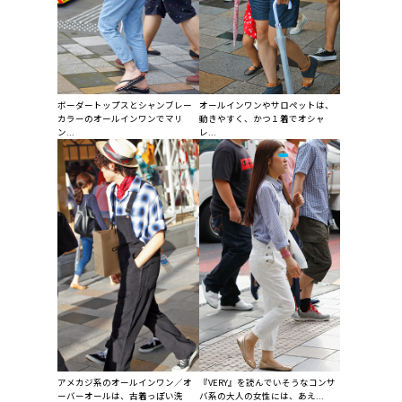
ボーダートップスとシャンブレー
オールインワンやサロペットは、
カラーのオールインワンでマリ
動きやすく、かつ１着でオシャ
ン...
レ...
アメカジ系のオールインワン／オ
『VERY』を読んでいそうなコンサ
ーバーオールは、古着っぽい洗
バ系の大人の女性には、あえ...