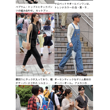
サロペットやオールインワンは、
ぺプラム・トップスとタックパン
トレンドカラーの 白・黒・ネ...
ツの組み合わせ。 セットアッ...
腰回りにタックが入っており、裾
オーセンティックなデニム素材の
がテーパードされた シルエッ...
オーバーオール。 アメカジの...