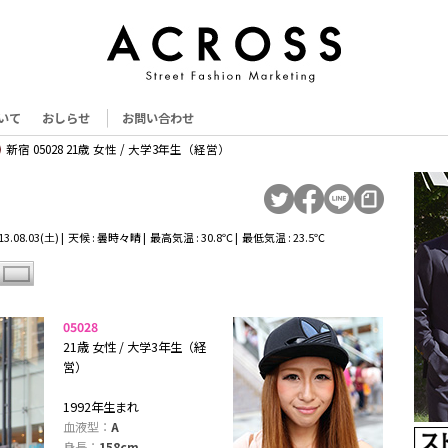
いて
おしらせ
お問い合わせ
新宿 05028 21歳 女性 / 大学3年生（経営）
3.08.03(土) | 天候 : 曇時々晴 | 最高気温 : 30.8℃ | 最低気温 : 23.5℃
05028
21歳 女性 / 大学3年生（経
営）
1992年生まれ
血液型：
A
身長：
158cm