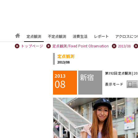
定点観測
不定点観測
消費生活
レポート
アクロスにつ
トップページ
定点観測/Fixed Point Observation
2013/08
定点観測
2013/08
第392回 定点観測 | 201
新宿
2013
08
表示モード