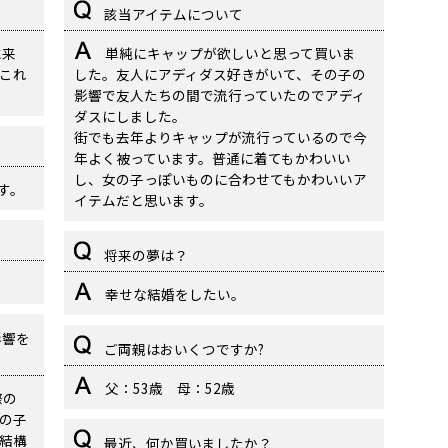
該当アイテムについて
に来
単純にキャップが欲しいと思って買いま
これ
した。友人にアディダス好きがいて、その子の
影響で友人たちの間で流行っていたのでアディ
ダスにしました。
街でも去年よりキャップが流行っているので今
年よく被っています。普通に着てもかわいい
し、女の子っぽいものに合わせてもかわいいア
す。
イテムだと思います。
将来の夢は？
。
幸せな結婚をしたい。
影響を
ご両親はおいくつですか?
父：53歳 母：52歳
際の
の子
結構
最近、何か買いましたか？