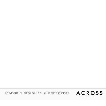
COPYRIGHT(C）PARCO CO.,LTD．ALL RIGHTS RESERVED.