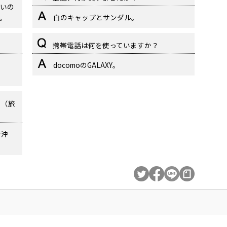
いの
。
白のキャップとサンダル。
携帯電話は何を使っていますか？
docomoのGALAXY。
？（旅
で沖