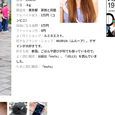
体重：
-kg
居住地：
東京都 家族と同居
アルバイト収入：
3万円（コ
ンビニ）
自由になる金額：
3万円
ファッション代：
0円
よく行くショップ：
ルミネエスト。
好きなブランド・ショップ：
MURUA（ムルーア）。デザ
インが大好きです。
好きな街：
新宿。ごはんや遊びが何でも揃っているので。
よく読む雑誌：
以前は『nuts』、『JELLY』を読んでいま
した。
たまに読む雑誌：
『nuts』