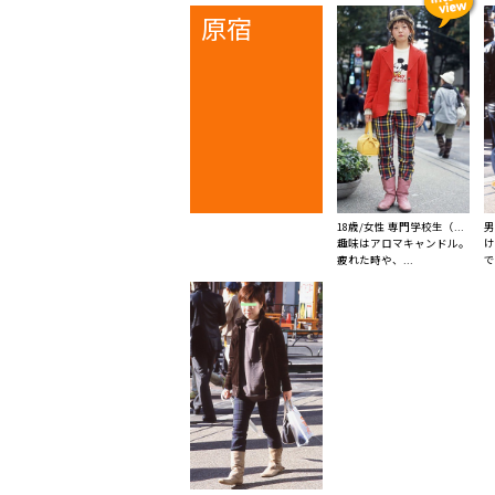
原宿
18歳/女性 専門学校生（...
男
趣味はアロマキャンドル。
け
疲れた時や、...
で