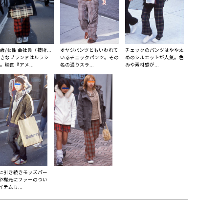
5歳/女性 会社員（技術...
オヤジパンツともいわれて
チェックのパンツはやや太
きなブランドはルラシ
いるチェックパンツ。その
めのシルエットが人気。色
。映画『アメ...
名の通りスラ...
みや素材感が...
に引き続きモッズパー
や襟元にファーのつい
テムも...