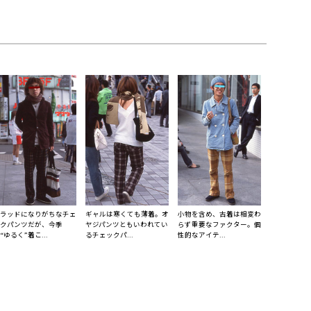
ラッドになりがちなチェ
ギャルは寒くても薄着。オ
小物を含め、古着は相変わ
クパンツだが、今季
ヤジパンツともいわれてい
らず重要なファクター。個
“ゆるく”着こ...
るチェックパ...
性的なアイテ...