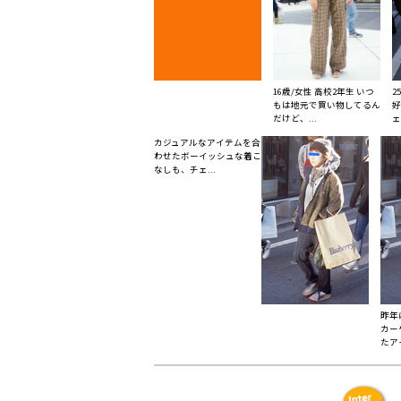
16歳/女性 高校2年生 いつ
2
もは地元で買い物してるん
好
だけど、...
ェ
カジュアルなアイテムを合
わせたボーイッシュな着こ
なしも、チェ...
昨年
カー
たアイ