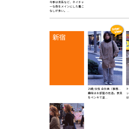
今季は茶系など、ネイチャ
ーな色をメインにした着こ
なしが多い。...
新宿
25歳/女性 会社員（事務...
ト
趣味はお部屋の改造。家具
ッ
をペンキで塗...
は