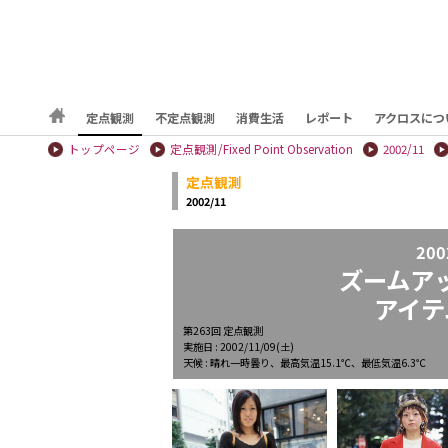
定点観測
不定点観測
消費生活
レポート
アクロスにつ
トップページ
定点観測/Fixed Point Observation
2002/11
定点観測
2002/11
200
ズームア
アイテ
第263回 定点観測
実施日 : 2002/11/09(土)
天候 : 晴れ一時曇り、最高気温15.1℃、最低気温6.3℃