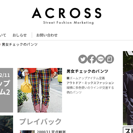
いて
おしらせ
お問い合わせ
男女チェックのパンツ
男女チェックのパンツ
2/11
■ズームアップアイテム定義
ップ
アウトドア・ミックスファッション
縦横に多色使いのラインが交差する
ム2
柄のパンツ
プレイバック
2000/11 定点観測