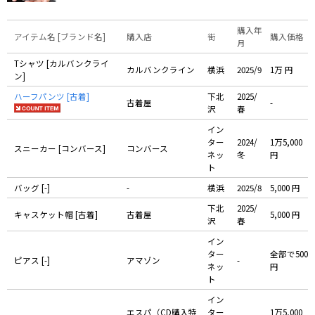
購入年
アイテム名 [ブランド名]
購入店
街
購入価格
月
Tシャツ [カルバンクライ
カルバンクライン
横浜
2025/9
1万 円
ン]
ハーフパンツ [古着]
下北
2025/
古着屋
-
沢
春
イン
ター
2024/
1万5,000
スニーカー [コンバース]
コンバース
ネッ
冬
円
ト
バッグ [-]
-
横浜
2025/8
5,000 円
下北
2025/
キャスケット帽 [古着]
古着屋
5,000 円
沢
春
イン
ター
全部で500
ピアス [-]
アマゾン
-
ネッ
円
ト
イン
エスパ（CD購入特
ター
1万5,000