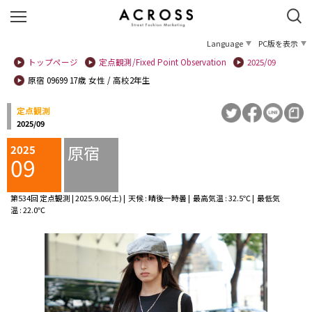
Language
PC版を表示
トップページ
定点観測/Fixed Point Observation
2025/09
原宿 09699 17歳 女性 / 高校2年生
定点観測
2025/09
原宿
2025
09
第534回 定点観測 | 2025.9.06(土) | 天候 : 晴後一時曇 | 最高気温 : 32.5℃ | 最低気
温 : 22.0℃