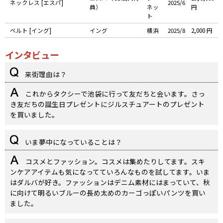
ネックレス [エスパ]
2025/6
典）
ネッ
円
ト
ベルト [イング]
イング
横浜
2025/8
2,000 円
インタビュー
来街理由は？
これからタクシーで池袋に行って友だちと会います。さっ
き友だちの誕生日プレゼントにジルスチュアートのプレゼント
を買いました。
いま夢中になっていることは？
コスメとファッション。コスメは集めたりしてます。スキ
ンケアアイテムも気になってていろんなものを試してます。いま
はダルバが好き。ファッションはデニム素材にはまっていて、秋
に向けて明るいブルーの長め太めのカーゴっぽいパンツを買い
ました。