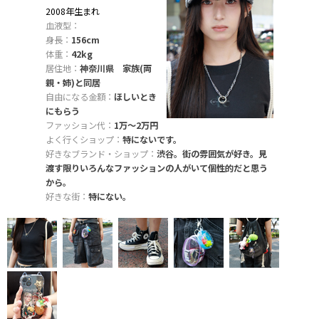
2008年生まれ
血液型：
身長：
156cm
体重：
42kg
居住地：
神奈川県 家族(両
親・姉)と同居
自由になる金額：
ほしいとき
にもらう
ファッション代：
1万～2万円
よく行くショップ：
特にないです。
好きなブランド・ショップ：
渋谷。街の雰囲気が好き。見
渡す限りいろんなファッションの人がいて個性的だと思う
から。
好きな街：
特にない。