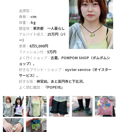
血液型：
身長：
-cm
体重：
-kg
居住地：
東京都 一人暮らし
アルバイト収入：
25万円（バ
ー）
家賃：
6万5,000円
ファッション代：
5万円
よく行くショップ：
古着。POMPOM SHOP（ポムポムシ
ョップ）。
好きなブランド・ショップ：
oyster service（オイスター
サービス）。
好きな街：
神宮前。あと高円寺と下北沢。
よく読む雑誌：
『POPEYE』