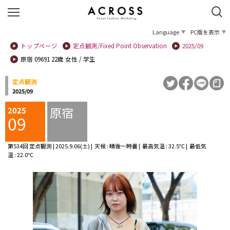
Language
PC版を表示
トップページ
定点観測/Fixed Point Observation
2025/09
原宿 09691 22歳 女性 / 学生
定点観測
2025/09
原宿
2025
09
第534回 定点観測 | 2025.9.06(土) | 天候 : 晴後一時曇 | 最高気温 : 32.5℃ | 最低気
温 : 22.0℃