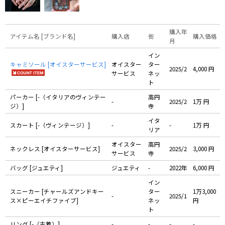
購入年
アイテム名 [ブランド名]
購入店
街
購入価格
月
イン
キャミソール [オイスターサービス]
オイスター
ター
2025/2
4,000 円
サービス
ネッ
ト
パーカー [-（イタリアのヴィンテー
高円
-
2025/2
1万 円
ジ）]
寺
イタ
スカート [-（ヴィンテージ）]
-
-
1万 円
リア
オイスター
高円
ネックレス [オイスターサービス]
2025/2
3,000 円
サービス
寺
バッグ [ジュエティ]
ジュエティ
-
2022年
6,000 円
イン
スニーカー [チャールズアンドキー
ター
1万3,000
-
2025/1
ス×ピーエイチファイブ]
ネッ
円
ト
リング [-（古着）]
-
-
-
-