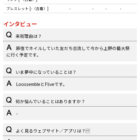
ブレスレット [-（古着）]
-
-
-
-
インタビュー
来街理由は？
原宿でネイルしていた友だち合流して今から上野の藝大祭
に行く予定です。
いま夢中になっていることは？
LoossembleとF5veです。
何か悩んでいることはありますか？
-
よく見るウェブサイト／アプリは？