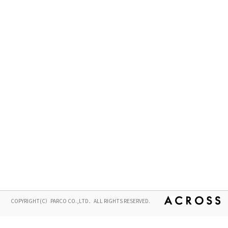
COPYRIGHT(C）PARCO CO.,LTD．ALL RIGHTS RESERVED.