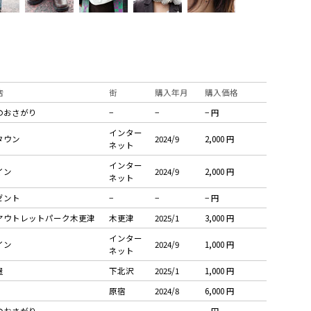
店
街
購入年月
購入価格
のおさがり
−
−
− 円
インター
タウン
2024/9
2,000 円
ネット
インター
イン
2024/9
2,000 円
ネット
ゼント
−
−
− 円
アウトレットパーク木更津
木更津
2025/1
3,000 円
インター
イン
2024/9
1,000 円
ネット
屋
下北沢
2025/1
1,000 円
原宿
2024/8
6,000 円
のおさがり
−
−
− 円