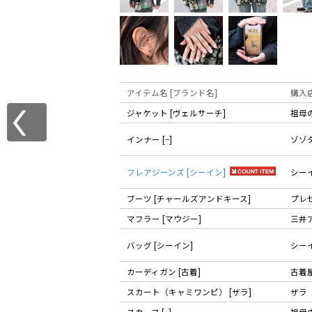
アイテム名 [ブランド名]
購入
ジャケット [ヴェルサーチ]
祖母
インナー [−]
ゾゾ
フレアジーンズ [シーイン]
シー
ブーツ [チャールズアンドキース]
プレ
マフラー [マウジー]
三井
バッグ [シーイン]
シー
カーディガン [古着]
古着
スカート（キャミワンピ） [ザラ]
ザラ
スカーフ [−]
祖母