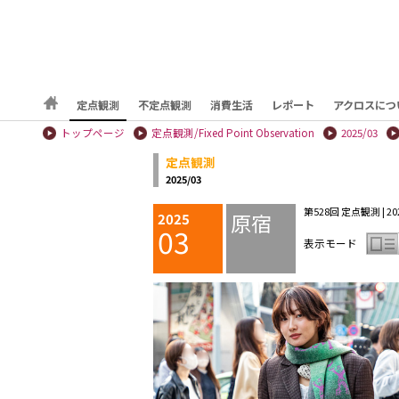
定点観測
不定点観測
消費生活
レポート
アクロスにつ
トップページ
定点観測/Fixed Point Observation
2025/03
定点観測
2025/03
第528回 定点観測 | 202
原宿
2025
03
表示モード