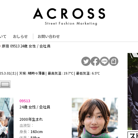
いて
おしらせ
お問い合わせ
原宿 09513 24歳 女性 / 会社員
5.3.01(土) | 天候 : 晴時々薄曇 | 最高気温 : 19.7℃ | 最低気温 : 6.5℃
09513
24歳 女性 / 会社員
2000年生まれ
血液型：
身長：
163cm
体重：
50kg