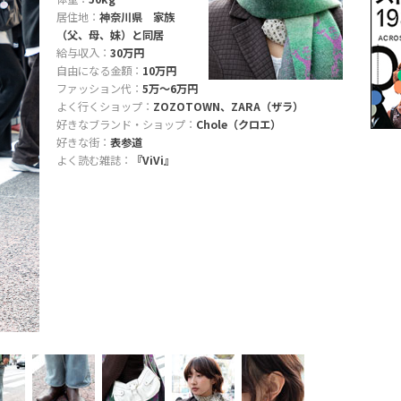
居住地：
神奈川県 家族
（父、母、妹）と同居
給与収入：
30万円
自由になる金額：
10万円
ファッション代：
5万〜6万円
よく行くショップ：
ZOZOTOWN、ZARA（ザラ）
好きなブランド・ショップ：
Chole（クロエ）
好きな街：
表参道
よく読む雑誌：
『ViVi』