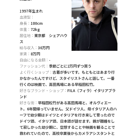
1997年生まれ
血液型：
身長：
180cm
体重：
72kg
居住地：
東京都 シェアハウ
ス
給与収入：
30万円
家賃：
8万円
自由になる金額：
-
ファッション代：
季節ごとに2万円ずつ買う
よく行くショップ：
古着が多いです。もともとはあまり行
かなかったんですけど、スタイリストさんと話して。一番
行くのは映画で、高田馬場にある早稲田松竹。
好きなブランド・ショップ：
FILA（フィラ）イタリアブラ
ンド
好きな街：
早稲田松竹がある高田馬場と、オルヴィエー
ト。6年間帰っていません。父ドイツ人、母イタリア人のハ
ーフで幼少期はドイツとイタリアを行き来して育ったので
ドイツ語、イタリア語、日本語が話せます。親が離婚をし
て寂しかった幼少期に、空想することや映画を観ることで
救われていたので、高校卒業後からカメラアシスタントと