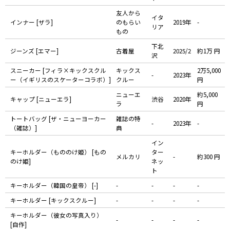
友人から
イタ
インナー [ザラ]
のもらい
2019年
-
リア
もの
下北
ジーンズ [エマー]
古着屋
2025/2
約1万 円
沢
スニーカー [フィラ×キックスクル
キックス
2万5,000
-
2023年
ー（イギリスのスケーターコラボ）]
クルー
円
ニューエ
約5,000
キャップ [ニューエラ]
渋谷
2020年
ラ
円
トートバッグ [ザ・ニューヨーカー
雑誌の特
-
2023年
-
（雑誌）]
典
イン
キーホルダー（もののけ姫） [もの
ター
メルカリ
-
約300 円
のけ姫]
ネッ
ト
キーホルダー（韓国の皇帝） [-]
-
-
-
-
キーホルダー [キックスクルー]
-
-
-
-
キーホルダー（彼女の写真入り）
-
-
-
-
[自作]