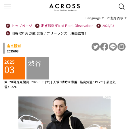
Language
PC版を表示
トップページ
定点観測/Fixed Point Observation
2025/03
渋谷 09496 27歳 男性 / フリーランス（映画監督）
定点観測
2025/03
渋谷
2025
03
第528回 定点観測 | 2025.3.01(土) | 天候 : 晴時々薄曇 | 最高気温 : 19.7℃ | 最低気
温 : 6.5℃