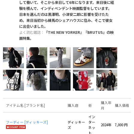
して働いて、そこから来日して6年になります。来日後に経
験を積んで、インディペンデント映画監督をしています。
日本を選んだのは黒澤明、小津安二郎に影響を受けたた
め。来日当初から練馬のシェアハウスに住み、そこで彼女
に出会いました。
よく読む雑誌：
『THE NEW YORKER』『BRUTUS』の映
画特集。
購入年
アイテム名 [ブランド名]
購入店
街
購入価格
月
イン
フーディー [ディッキーズ]
ディッキー
ター
2024年
7,000 円
ズ
ネッ
ト