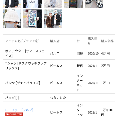
購入年
アイテム名 [ブランド名]
購入店
街
購入価格
月
ボアアウター [ザノースフェ
パルコ
渋谷
2020/10
4万 円
イス]
Tシャツ [サスクワッチファブ
ビームス
新宿
2021/1
2万 円
リックス]
イン
ター
パンツ [ヴェイパライズ]
ビームス
2020/11
1万 円
ネッ
ト
バッグ [-]
もらいもの
-
-
-
イン
ローファー [マネブ]
ター
1万8,000
ビームス
2021/1
ネッ
円