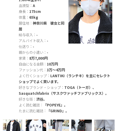
血液型：
A
身長：
175cm
体重：
65kg
居住地：
神奈川県 彼女と同
居
給与収入：
-
アルバイト収入：
-
仕送り：
-
親からの小遣い：
-
家賃：
8万7,000円
自由になる金額：
10万円
ファッション代：
3万〜4万円
よく行くショップ：
LANTIKI（ランチキ）を主にセレクト
ショップでよく買います。
好きなブランド・ショップ：
TOGA（トーガ）、
Sasquatchfabrix（サスクワァッチファブリックス）。
好きな街：
渋谷。
よく読む雑誌：
『POPEYE』。
たまに読む雑誌：
『GRIND』。