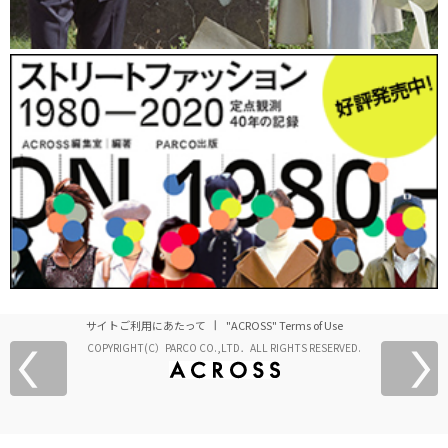
サイトご利用にあたって
"ACROSS" Terms of Use
COPYRIGHT(C）PARCO CO.,LTD．ALL RIGHTS RESERVED.