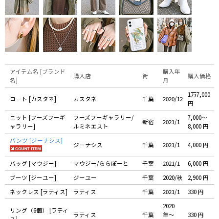
アイテム名 [ブランド
購入年
購入店
街
購入価格
名]
月
1万7,000
コート [カスタネ]
カスタネ
千葉
2020/12
円
ニット [フーズフーギ
フーズフーギャラリー/
7,000〜
新宿
2021/1
ャラリー]
ルミネエスト
8,000 円
パンツ [ジーナシス]
ジーナシス
千葉
2021/1
4,000 円
バッグ [マウジー]
マウジー/ららぽーと
千葉
2021/1
6,000 円
ブーツ [ジーユー]
ジーユー
千葉
2020/秋
2,900 円
ネックレス [ラティス]
ラティス
千葉
2021/1
330 円
2020
リング（6個） [ラティ
ラティス
千葉
年〜
330 円