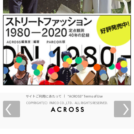
サイトご利用にあたって
"ACROSS" Terms of Use
COPYRIGHT(C）PARCO CO.,LTD．ALL RIGHTS RESERVED.