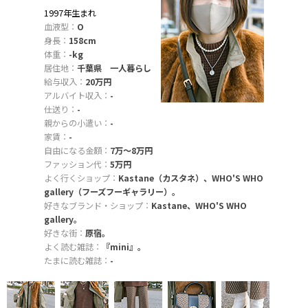
1997年生まれ
血液型：
O
身長：
158cm
体重：
-kg
居住地：
千葉県 一人暮らし
給与収入：
20万円
アルバイト収入：
-
仕送り：
-
親からの小遣い：
-
家賃：
-
自由になる金額：
7万〜8万円
ファッション代：
5万円
よく行くショップ：
Kastane（カスタネ）、WHO'S WHO
gallery（フーズフーギャラリー）。
好きなブランド・ショップ：
Kastane、WHO'S WHO
gallery。
好きな街：
原宿。
よく読む雑誌：
『mini』。
たまに読む雑誌：
-