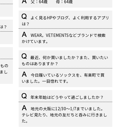
父：64歳 母：64歳
よく見るHPやブログ、よく利用するアプリ
は？
トは？
WEAR。VETEMENTSなどブランドで検索
かけています。
最近、何か買いましたか？また、買いたい
ものはありますか？
たもの
まし
今日履いているソックスを、有楽町で買
いました。一目惚れです。
年末年始はどうやって過ごしましたか？
地元の大阪に12/30〜1/7までいました。
テレビ見たり、地元の友だちと呑みに行きまし
た。