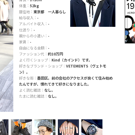
体重：
52kg
居住地：
東京都 一人暮らし
給与収入：
-
アルバイト収入：
-
仕送り：
-
親からの小遣い：
-
家賃：
-
自由になる金額：
-
ファッション代：
約10万円
よく行くショップ：
Kind（カインド）です。
好きなブランド・ショップ：
VETEMENTS（ヴェトモ
ン）。
好きな街：
墨田区。前の会社のアクセスが良くて住み始め
たんですが、慣れてきて好きになりました。
よく読む雑誌：
なし。
たまに読む雑誌：
なし。