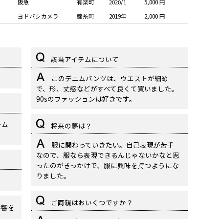
阪急
有楽町
2020/1
5,000 円
ヨドバシカメラ
錦糸町
2019年
2,000 円
該当アイテムについて
。
このデニムパンツは、ウエストが細め
で、形、丈感などがすべて良くて買いました。
90sのファッションは好きです。
ーム
将来の夢は？
服に関わっていきたい。自己表現が苦手
なので、服なら表現できるんじゃないかなと思
ったのがきっかけで、服に興味を持つようにな
りました。
ご両親はおいくつですか？
影響を