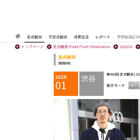
定点観測
不定点観測
消費生活
レポート
アクロスにつ
トップページ
定点観測/Fixed Point Observation
2020/01
定点観測
2020/01
第469回 定点観測 | 2020
渋谷
2020
01
表示モード