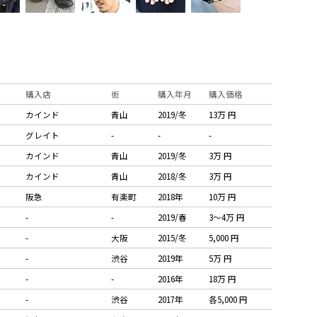
購入店
街
購入年月
購入価格
カインド
青山
2019/冬
13万 円
グレイト
-
-
-
カインド
青山
2019/冬
3万 円
カインド
青山
2018/冬
3万 円
阪急
有楽町
2018年
10万 円
-
-
2019/春
3〜4万 円
-
大阪
2015/冬
5,000 円
-
渋谷
2019年
5万 円
-
-
2016年
18万 円
-
渋谷
2017年
各5,000 円