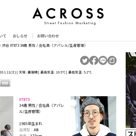
いて
おしらせ
お問い合わせ
渋谷 07873 34歳 男性 / 会社員（アパレル/生産管理）
.1.11(土) | 天候 : 曇後晴 | 最高気温 : 10.5℃ | 最低気温 : 5.2℃
07873
34歳 男性 / 会社員（アパレ
ル/生産管理）
1985年生まれ
血液型：
AB
身長：
172cm