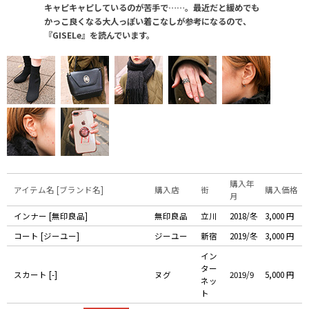
キャピキャピしているのが苦手で……。最近だと緩めでも
かっこ良くなる大人っぽい着こなしが参考になるので、
『GISELe』を読んでいます。
購入年
アイテム名 [ブランド名]
購入店
街
購入価格
月
インナー [無印良品]
無印良品
立川
2018/冬
3,000 円
コート [ジーユー]
ジーユー
新宿
2019/冬
3,000 円
イン
ター
スカート [-]
ヌグ
2019/9
5,000 円
ネッ
ト