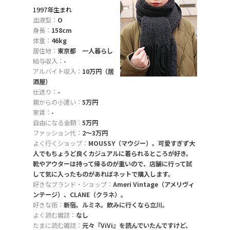
1997年生まれ
血液型：
O
身長：
158cm
体重：
46kg
居住地：
東京都 一人暮らし
給与収入：
-
アルバイト収入：
10万円（居
酒屋）
仕送り：
-
親からの小遣い：
5万円
家賃：
-
自由になる金額：
5万円
ファッション代：
2〜3万円
よく行くショップ：
MOUSSY（マウジー）。可愛すぎず大
人でもちょうど良くカジュアルに着られるところが好き。
靴やアウターは持って帰るのが重いので、店舗に行って試
して気に入ったものがあればネットで購入します。
好きなブランド・ショップ：
Ameri Vintage（アメリヴィ
ンテージ）、CLANE（クラネ）。
好きな街：
新宿。ルミネ。飲みに行くなら立川。
よく読む雑誌：
なし
たまに読む雑誌：
元々『ViVi』を読んでいたんですけど、