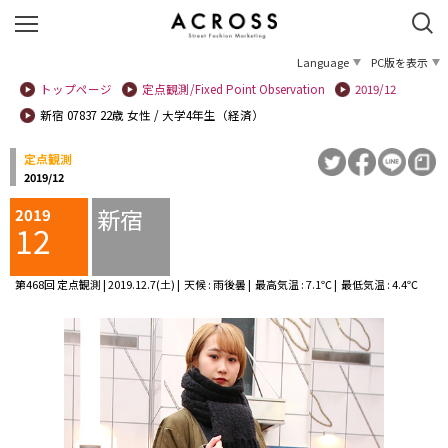
Language
PC版を表示
トップページ
定点観測/Fixed Point Observation
2019/12
新宿 07837 22歳 女性 / 大学4年生（経済）
定点観測
2019/12
新宿
2019
12
第468回 定点観測 | 2019.12.7(土) | 天候 : 雨後曇 | 最高気温 : 7.1℃ | 最低気温 : 4.4℃