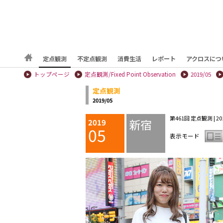
定点観測
不定点観測
消費生活
レポート
アクロスにつ
トップページ
定点観測/Fixed Point Observation
2019/05
定点観測
2019/05
第461回 定点観測 | 201
新宿
2019
05
表示モード