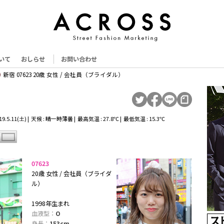
いて
おしらせ
お問い合わせ
新宿 07623 20歳 女性 / 会社員（ブライダル）
9.5.11(土) | 天候 : 晴一時薄曇 | 最高気温 : 27.8℃ | 最低気温 : 15.3℃
07623
20歳 女性 / 会社員（ブライダ
ル）
1998年生まれ
血液型：
O
身長：
153cm