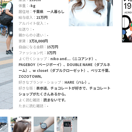
体重：
-kg
居住地：
千葉県 一人暮らし
給与収入：
21万円
アルバイト収入：
-
仕送り：
-
親からの小遣い：
-
家賃：
3万8,000円
自由になる金額：
15万円
ファッション代：
3万円
よく行くショップ：
niko and…（ニコアンド）、
PAGEBOY（ページボーイ）、DOUBLE NAME（ダブルネ
ーム）、w closet（ダブルクローゼット）、ペリエ千葉、
ZOZOTOWN。
好きなブランド・ショップ：
HARE（ハレ）。
好きな街：
表参道。チョコレートが好きで、チョコレート
ショップがたくさんあるから。
よく読む雑誌：
読まないです。
たまに読む雑誌：
-