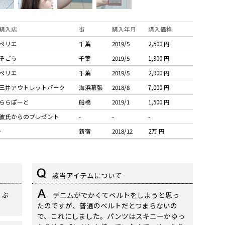
購入店
街
購入年月
購入価格
ペリエ
千葉
2019/5
2,500 円
そごう
千葉
2019/5
1,900 円
ペリエ
千葉
2019/5
2,900 円
三井アウトレットパーク
海浜幕張
2018/8
7,000 円
ららぽーと
船橋
2019/1
1,500 円
彼氏からのプレゼント
-
-
-
-
新宿
2018/12
2万 円
該当アイテムについて
ゃぶ
デニムがでかくてベルトをしようと思っ
たのですが、普通のベルトだとつまらないの
で、これにしました。パンツはスキニーかゆっ