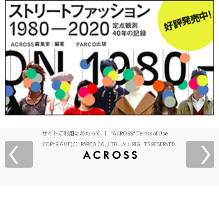
サイトご利用にあたって
"ACROSS" Terms of Use
COPYRIGHT(C）PARCO CO.,LTD．ALL RIGHTS RESERVED.