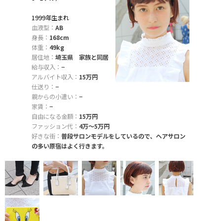
1999年生まれ
血液型：
AB
身長：
168cm
体重：
49kg
居住地：
埼玉県 家族と同居
給与収入：
−
アルバイト収入：
15万円
仕送り：
−
親からの小遣い：
−
家賃：
−
自由になる金額：
15万円
ファッション代：
4万〜5万円
好きな街：
普段サロンモデルをしているので、ヘアサロン
の多い原宿はよく行きます。