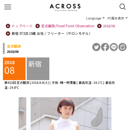
Language
PC版を表示
トップページ
定点観測/Fixed Point Observation
2018/08
新宿 07328 19歳 女性 / フリーター（サロンモデル）
定点観測
2018/08
新宿
2018
08
第452回 定点観測 | 2018.8.4(土) | 天候 : 晴一時薄曇 | 最高気温 : 34.1℃ | 最低気
温 : 29.8℃