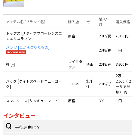
購入年
アイテム名 [ブランド名]
購入店
街
購入価格
月
トップス [ナディアフローレンスエ
原宿
−
2017/夏
7,000 円
ンエルコラソン]
パンツ [母から借りたもの]
−
−
2018/春
− 円
レイクタ
靴 [−]
埼玉
2018/春
3,900 円
ウン
2万
バッグ [ケイトスペードニューヨー
北千
2,500（セ
ルミネ
2015/8/1
ク]
住
ールで半
額） 円
スマホケース [サンキューマート]
原宿
−
390
− 円
インタビュー
来街理由は？