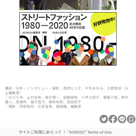
構成・分析・インタビュー・撮影：高野公三子、中矢あゆみ、大西智裕（以
上編集部）
／石川千央、上村杏希、植村健一、加藤綾那、小早川紀子、齋藤千紘、鈴木
優人、高橋柊、福元雪乃、堀坂有紀、吉田桃子
／撮影：阿部智将、広安省吾、福田瞳、編集部
サイトご利用にあたって
"ACROSS" Terms of Use