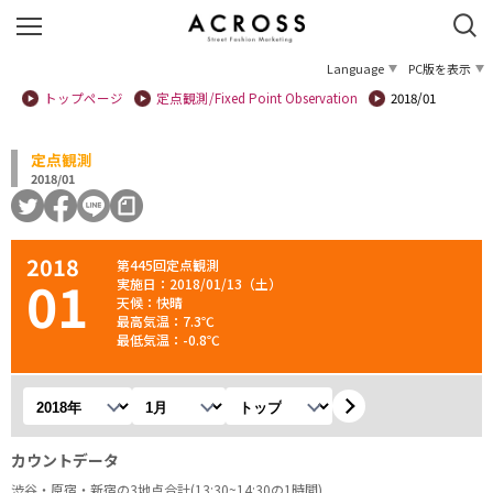
Language
PC版を表示
トップページ
定点観測/Fixed Point Observation
2018/01
定点観測
2018/01
2018
第445回定点観測
01
実施日：2018/01/13（土）
天候：快晴
最高気温：7.3℃
最低気温：-0.8℃
年を選択
月を選択
観測地を選択
カウントデータ
渋谷・原宿・新宿の3地点合計(13:30~14:30の1時間)