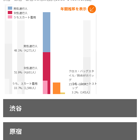
年間推移を表示
男性通行人
女性通行人
うちスカート着用
男性通行人
48.1%（4,271人）
女性通行人
クロス・バッグスタ
51.9%（4,601人）
イル／斜めがけバッ
グ
うち、スカート着用
うち、ショートストラ
15.0%（690人）
33.7%（1,549人）
ップ
3.2%（145人）
渋谷
原宿