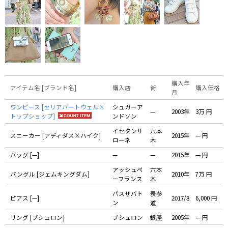
購入年
アイテム名 [ブランド名]
購入店
街
購入価格
月
ワンピース [セリアバートウェル×
シュガーア
—
2003年
3万 円
トップショップ]
ンドソン
イセタンサ
六本
スニーカー [アディダス×ハイク]
2015年
— 円
ローネ
木
バッグ [—]
—
—
2015年
— 円
アッシュペ
六本
バングル [ジェムキングダム]
2010年
7万 円
ーフランス
木
パスザバト
表参
ピアス [—]
2017/8
6,000 円
ン
道
リング [ブシュロン]
ブシュロン
銀座
2005年
— 円