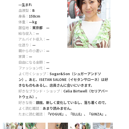
—生まれ
血液型：
B
身長：
158cm
体重：
—kg
居住地：
東京都 —
給与収入：
—
アルバイト収入：
—
仕送り：
—
親からの小遣い：
—
家賃：
—
自由になる金額：
—
ファッション代：
—
よく行くショップ：
Sugar&Son（シュガーアンドソ
ン）。あと、ISETAN SALONE（イセタンサローネ）は好
きなものもあるし、店員さんに会いにいきます。
好きなブランド・ショップ：
Celia Birtwell（セリアバー
トウェル）。
好きな街：
銀座。新しく変化しているし、落ち着くので。
よく読む雑誌：
あまり読みません。
たまに読む雑誌：
『VOGUE』、『ELLE』、『GINZA』。