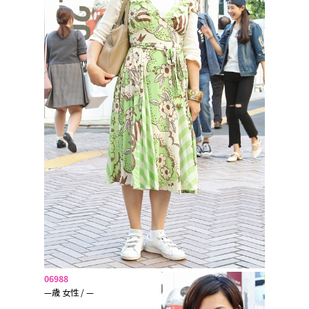
06988
—歳 女性 / —