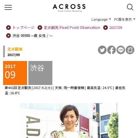
Language
PC版を表示
トップページ
定点観測/Fixed Point Observation
2017/09
渋谷 06988 —歳 女性 / —
定点観測
2017/09
渋谷
2017
09
第441回 定点観測 | 2017.9.2(土) | 天候 : 雨一時曇後晴 | 最高気温 : 24.5℃ | 最低気
温 : 16.8℃