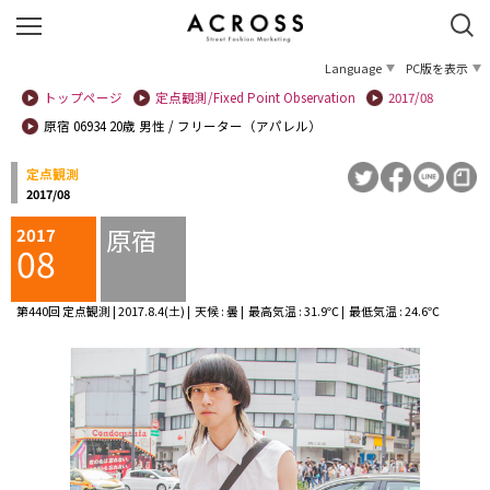
Language
PC版を表示
トップページ
定点観測/Fixed Point Observation
2017/08
原宿 06934 20歳 男性 / フリーター（アパレル）
定点観測
2017/08
原宿
2017
08
第440回 定点観測 | 2017.8.4(土) | 天候 : 曇 | 最高気温 : 31.9℃ | 最低気温 : 24.6℃