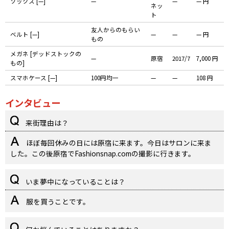
ソックス [—]
—
—
— 円
ネッ
ト
友人からのもらい
ベルト [—]
—
—
— 円
もの
メガネ [デッドストックの
—
原宿
2017/7
7,000 円
もの]
スマホケース [—]
100円均一
—
—
108 円
インタビュー
来街理由は？
ほぼ毎回休みの日には原宿に来ます。今日はサロンに来ま
した。この後原宿でFashionsnap.comの撮影に行きます。
いま夢中になっていることは？
服を買うことです。