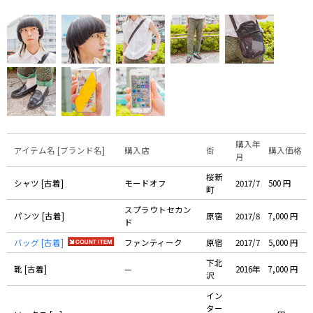
購入年
アイテム名 [ブランド名]
購入店
街
購入価格
月
桜新
シャツ [古着]
モードオフ
2017/7
500 円
町
スプラウトセカン
パンツ [古着]
原宿
2017/8
7,000 円
ド
バッグ [古着]
ファンティーク
原宿
2017/7
5,000 円
下北
靴 [古着]
—
2016年
7,000 円
沢
イン
ター