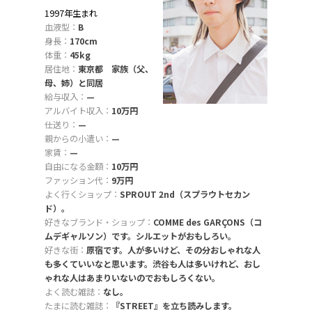
1997年生まれ
血液型：
B
身長：
170cm
体重：
45kg
居住地：
東京都 家族（父、
母、姉）と同居
給与収入：
—
アルバイト収入：
10万円
仕送り：
—
親からの小遣い：
—
家賃：
—
自由になる金額：
10万円
ファッション代：
9万円
よく行くショップ：
SPROUT 2nd（スプラウトセカン
ド）。
好きなブランド・ショップ：
COMME des GARÇONS（コ
ムデギャルソン）です。シルエットがおもしろい。
好きな街：
原宿です。人が多いけど、その分おしゃれな人
も多くていいなと思います。渋谷も人は多いけれど、おし
ゃれな人はあまりいないのでおもしろくない。
よく読む雑誌：
なし。
たまに読む雑誌：
『STREET』を立ち読みします。