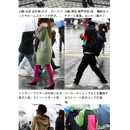
23歳/女性 会社員(デザ... ローズバ
19歳/男性 専門学校1年... 趣味はス
ッドやビームスボーイが好き。...
ケボーと音楽。ロンドン風のフ...
ミリタリーアウターは06年に引き
パーカーやリュックなどを着用す
続き人気。ストリートモード系...
るストリート系のメンズが復
活。...