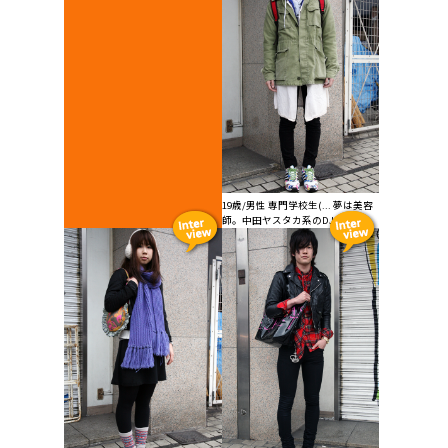
19歳/男性 専門学校生(... 夢は美容
師。中田ヤスタカ系のDJをや...