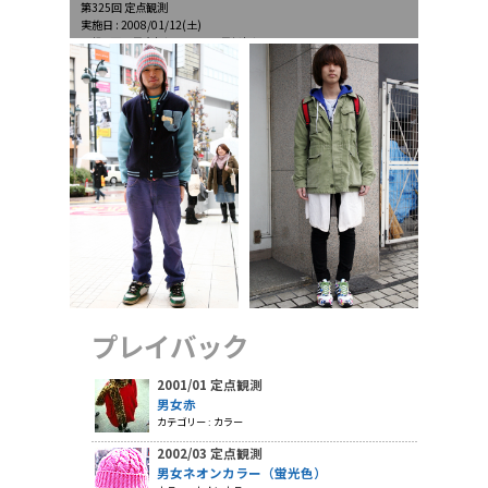
第325回 定点観測
実施日 : 2008/01/12(土)
天候 : 雨、最高気温10.8℃、最低気温4.2℃
プレイバック
2001/01 定点観測
男女赤
カテゴリー : カラー
2002/03 定点観測
男女ネオンカラー（蛍光色）