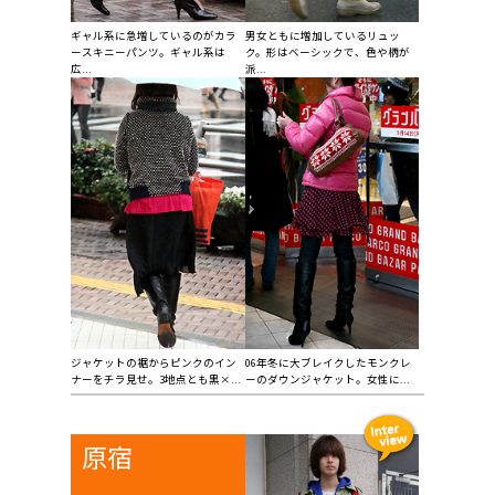
ギャル系に急増しているのがカラ
男女ともに増加しているリュッ
ースキニーパンツ。ギャル系は
ク。形はベーシックで、色や柄が
広...
派...
ジャケットの裾からピンクのイン
06年冬に大ブレイクしたモンクレ
ナーをチラ見せ。3地点とも黒×...
ーのダウンジャケット。女性に...
原宿