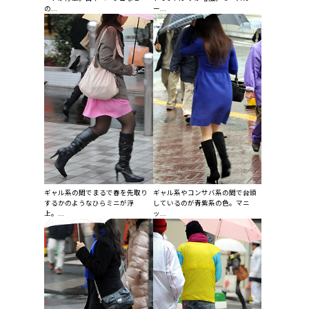
の...
ー...
ギャル系の間でまるで春を先取り
ギャル系やコンサバ系の間で台頭
するかのようなひらミニが浮
しているのが青紫系の色。マニ
上。...
ッ...