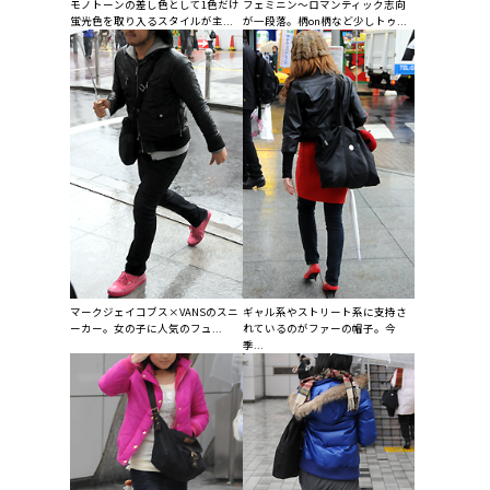
モノトーンの差し色として1色だけ
フェミニン〜ロマンティック志向
蛍光色を取り入るスタイルが主...
が一段落。柄on柄など少しトゥ...
マークジェイコブス×VANSのスニ
ギャル系やストリート系に支持さ
ーカー。女の子に人気のフュ...
れているのがファーの帽子。今
季...