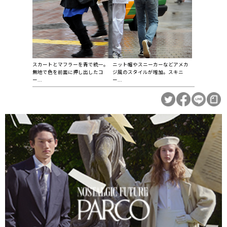
スカートとマフラーを青で統一。
ニット帽やスニーカーなどアメカ
無地で色を前面に押し出したコ
ジ風のスタイルが増加。スキニ
ー...
ー...