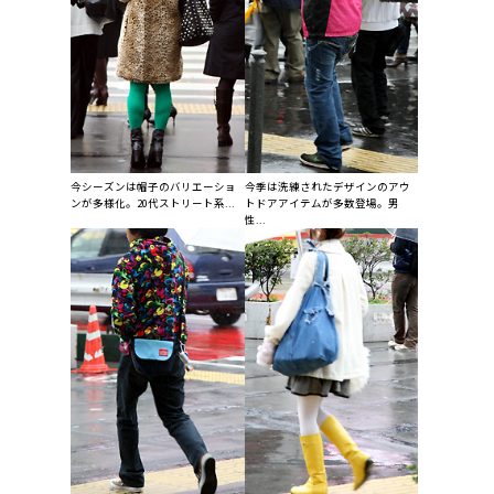
今シーズンは帽子のバリエーショ
今季は洗練されたデザインのアウ
ンが多様化。20代ストリート系...
トドアアイテムが多数登場。男
性...