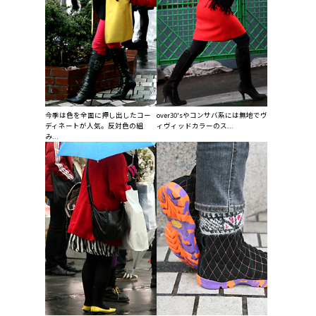
今季は色を全面に押し出したコー
over30'sやコンサバ系には無地でヴ
ディネートが人気。反対色の組
ィヴィッドカラーのス...
み...