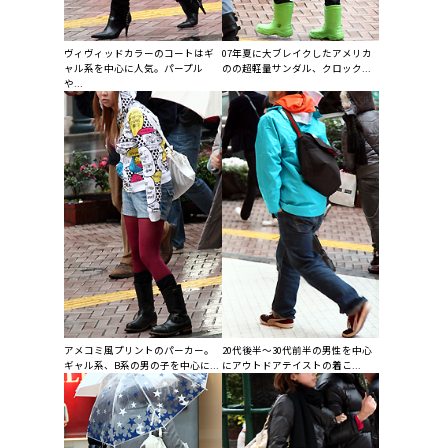
ヴィヴィッドカラーのコートはギ
07年夏に大ブレイクしたアメリカ
ャル系を中心に人気。パープル
のの超軽量サンダル、クロック...
や...
アメコミ風プリントのパーカー。
20代後半〜30代前半の男性を中心
ギャル系、B系の男の子を中心に...
にアウトドアテイストの着こ...