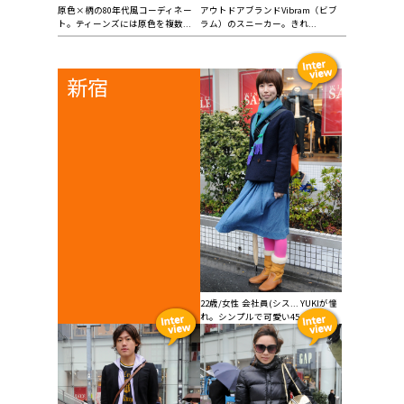
原色×柄の80年代風コーディネー
アウトドアブランドVibram（ビブ
ト。ティーンズには原色を複数...
ラム）のスニーカー。きれ...
新宿
22歳/女性 会社員(シス... YUKIが憧
れ。シンプルで可愛い45...