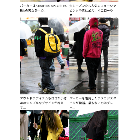
パーカーはA BATHING APEのもの。
先シーズンから人気のフューシャ
B系の男女を中心...
ピンクや紫に加え、イエローや
オ...
アウトドアアイテムもロゴが小さ
パーカーを着用したアメカジスタ
めのシンプルなデザインが増え
イルが復活。最も多いのはグレ
て...
ー...