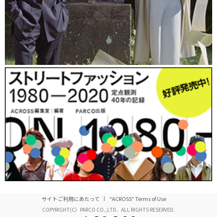
サイトご利用にあたって
"ACROSS" Terms of Use
COPYRIGHT(C）PARCO CO.,LTD．ALL RIGHTS RESERVED.