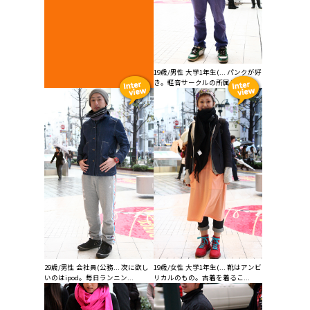
19歳/男性 大学1年生(... パンクが好
き。軽音サークルの所属して...
29歳/男性 会社員(公務... 次に欲し
19歳/女性 大学1年生(... 靴はアンビ
いのはipod。毎日ランニン...
リカルのもの。古着を着るこ...