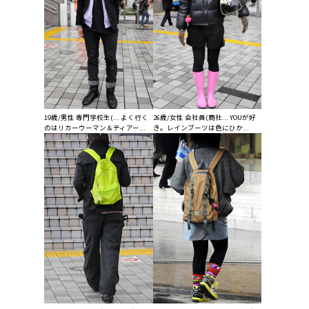
19歳/男性 専門学校生(... よく行く
26歳/女性 会社員(商社... YOUが好
のはリカーウーマン＆ティアー...
き。レインブーツは色にひか...