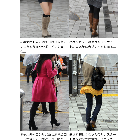
ミニ丈ボトムスは引き続き人気。
ネオンカラーのダウンジャケッ
甘さを抑えたややボーイッシュ
ト。2006年に大ブレイクしたモ...
な...
ギャル系やコンサバ系に原色のコ
寒さが厳しくなった今月、スカー
ートが浮上。白やベージュなど
トオンパンツが増加。ミニスカ