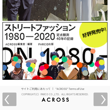
サイトご利用にあたって
"ACROSS" Terms of Use
COPYRIGHT(C）PARCO CO.,LTD．ALL RIGHTS RESERVED.