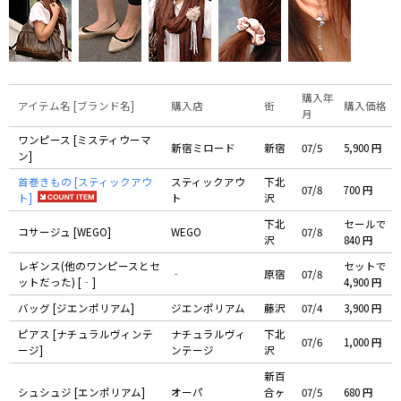
購入年
アイテム名 [ブランド名]
購入店
街
購入価格
月
ワンピース [ミスティウーマ
新宿ミロード
新宿
07/5
5,900 円
ン]
首巻きもの [スティックアウ
スティックアウ
下北
07/8
700 円
ト]
ト
沢
下北
セールで
コサージュ [WEGO]
WEGO
07/8
沢
840 円
レギンス(他のワンピースとセ
セットで
‐
原宿
07/8
ットだった) [‐]
4,900 円
バッグ [ジエンポリアム]
ジエンポリアム
藤沢
07/4
3,900 円
ピアス [ナチュラルヴィンテ
ナチュラルヴィ
下北
07/6
1,000 円
ージ]
ンテージ
沢
新百
シュシュジ [エンポリアム]
オーパ
合ヶ
07/5
680 円