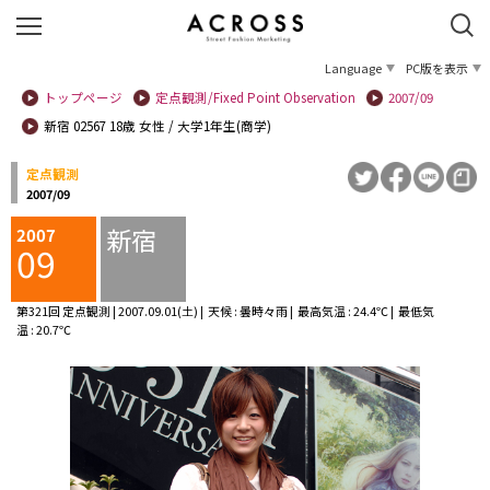
Language
PC版を表示
トップページ
定点観測/Fixed Point Observation
2007/09
新宿 02567 18歳 女性 / 大学1年生(商学)
定点観測
2007/09
新宿
2007
09
第321回 定点観測 | 2007.09.01(土) | 天候 : 曇時々雨 | 最高気温 : 24.4℃ | 最低気
温 : 20.7℃