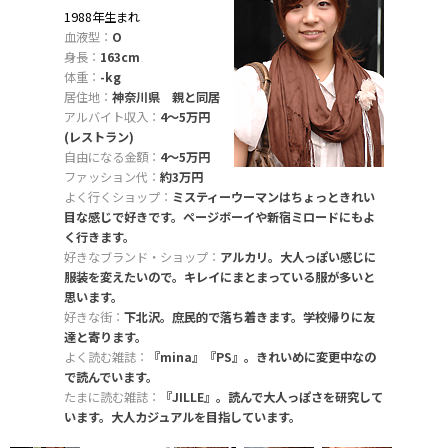
1988年生まれ
血液型：
O
身長：
163cm
体重：
-kg
居住地：
神奈川県 親と同居
アルバイト収入：
4〜5万円
(レストラン)
自由になる金額：
4〜5万円
ファッション代：
約3万円
よく行くショップ：
ミスティーウーマンはちょっときれい
目な感じで好きです。ページボーイや新宿ミロードにもよ
く行きます。
好きなブランド・ショップ：
アルカリ。大人っぽい感じに
服装を変えたいので。キレイにまとまっている服が多いと
思います。
好きな街：
下北沢。庶民的で落ち着きます。学校帰りに友
達と寄ります。
よく読む雑誌：
『mina』『PS』。きれいめに変更中なの
で読んでいます。
たまに読む雑誌：
『JILLE』。読んで大人っぽさを研究して
います。大人カジュアルを目指しています。