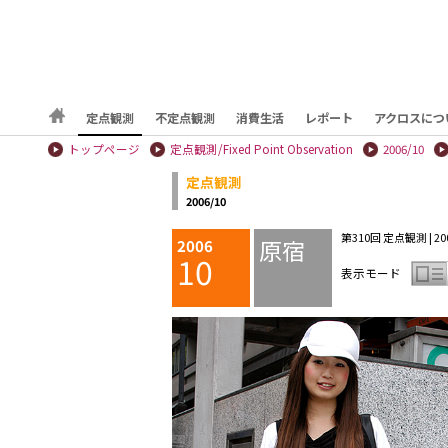
定点観測
不定点観測
消費生活
レポート
アクロスにつ
トップページ
定点観測/Fixed Point Observation
2006/10
定点観測
2006/10
第310回 定点観測 | 200
原宿
2006
10
表示モード