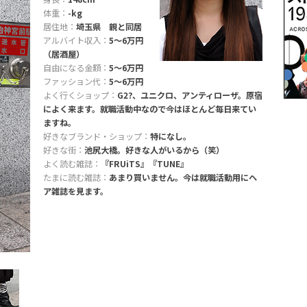
体重：
-kg
居住地：
埼玉県 親と同居
アルバイト収入：
5〜6万円
（居酒屋）
自由になる金額：
5〜6万円
ファッション代：
5〜6万円
よく行くショップ：
G2?、ユニクロ、アンティローザ。原宿
によく来ます。就職活動中なので今はほとんど毎日来てい
ますね。
好きなブランド・ショップ：
特になし。
好きな街：
池尻大橋。好きな人がいるから（笑）
よく読む雑誌：
『FRUiTS』『TUNE』
たまに読む雑誌：
あまり買いません。今は就職活動用にヘ
ア雑誌を見ます。