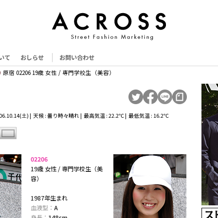
いて
おしらせ
お問い合わせ
原宿 02206 19歳 女性 / 専門学校生（美容）
6.10.14(土) | 天候 : 曇り時々晴れ | 最高気温 : 22.2℃ | 最低気温 : 16.2℃
02206
19歳 女性 / 専門学校生（美
容）
1987年生まれ
血液型：
A
身長：
148cm