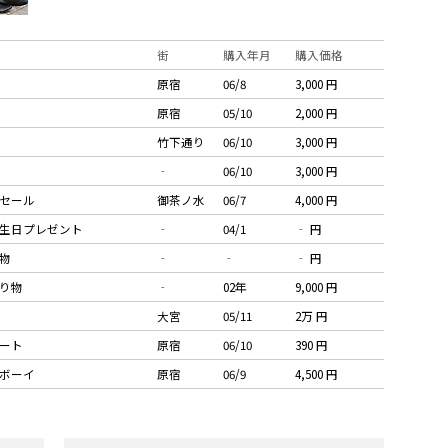
街
購入年月
購入価格
原宿
06/8
3,000 円
原宿
05/10
2,000 円
竹下通り
06/10
3,000 円
‐
06/10
3,000 円
セール
御茶ノ水
06/7
4,000 円
生日プレゼント
‐
04/1
‐ 円
物
‐
‐
‐ 円
り物
‐
02年
9,000 円
大宮
05/11
2万 円
ート
原宿
06/10
390 円
ボーイ
原宿
06/9
4,500 円