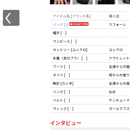
アイテム名 [ブランド名]
購入店
バッグ [-]
ラフォーレ
帽子 [‐]
‐
ワンピース [‐]
‐
カットソー [ユニクロ]
ユニクロ
水着（見せブラ） [‐]
アウトレット
ブーツ [‐]
友達からの誕
タイツ [‐]
母からの借り
時計 [カシオ]
友達からの借
リング [‐]
丸井
ベルト [‐]
サンキューマ
ウィッグ [‐]
ガールラブズ
インタビュー