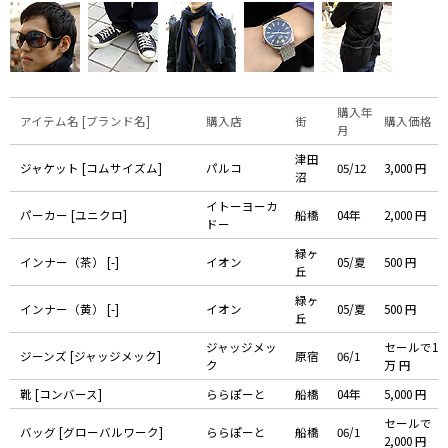
購入年
アイテム名 [ブランド名]
購入店
街
購入価格
月
津田
ジャケット [コムサイズム]
パルコ
05/12
3,000 円
沼
イトーヨーカ
パーカー [ユニクロ]
船橋
04年
2,000 円
ドー
緑ヶ
インナー（茶） [-]
イオン
05/夏
500 円
丘
緑ヶ
インナー（黄） [-]
イオン
05/夏
500 円
丘
ジャッジメッ
セールで1
ジーンズ [ジャッジメック]
原宿
06/1
ク
万 円
靴 [コンバース]
ららぽーと
船橋
04年
5,000 円
セールで
バッグ [グローバルワーク]
ららぽーと
船橋
06/1
2,000 円