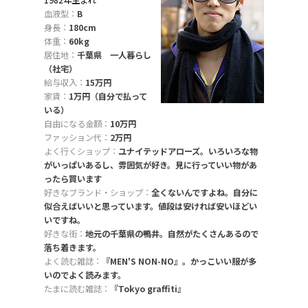
1982年生まれ
血液型：
B
身長：
180cm
体重：
60kg
居住地：
千葉県 一人暮らし
（社宅）
給与収入：
15万円
家賃：
1万円（自分で払って
いる）
自由になる金額：
10万円
ファッション代：
2万円
よく行くショップ：
ユナイテッドアローズ。いろいろな物
がいっぱいあるし、雰囲気が好き。見に行っていい物があ
ったら買います
好きなブランド・ショップ：
全くないんですよね。自分に
似合えばいいと思っています。値段は安ければ安いほどい
いですね。
好きな街：
地元の千葉県の鴨井。自然がたくさんあるので
落ち着きます。
よく読む雑誌：
『MEN'S NON-NO』。かっこいい服が多
いのでよく読みます。
たまに読む雑誌：
『Tokyo graffiti』