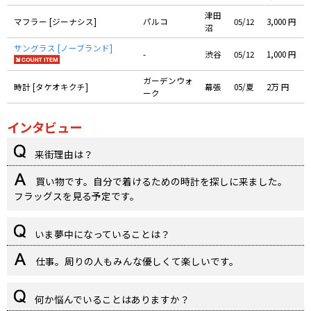
津田
マフラー [ジーナシス]
パルコ
05/12
3,000 円
沼
サングラス [ノーブランド]
-
渋谷
05/12
1,000 円
ガーデンウォ
時計 [タケオキクチ]
幕張
05/夏
2万 円
ーク
インタビュー
来街理由は？
買い物です。自分で着けるための時計を探しに来ました。
フラッグスを見る予定です。
いま夢中になっていることは？
仕事。周りの人もみんな優しくて楽しいです。
何か悩んでいることはありますか？