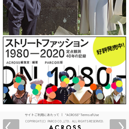
サイトご利用にあたって
"ACROSS" Terms of Use
COPYRIGHT(C）PARCO CO.,LTD．ALL RIGHTS RESERVED.