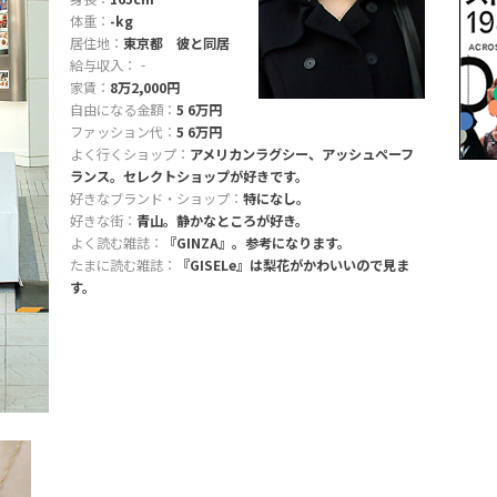
体重：
-kg
居住地：
東京都 彼と同居
給与収入：
‐
家賃：
8万2,000円
自由になる金額：
5 6万円
ファッション代：
5 6万円
よく行くショップ：
アメリカンラグシー、アッシュペーフ
ランス。セレクトショップが好きです。
好きなブランド・ショップ：
特になし。
好きな街：
青山。静かなところが好き。
よく読む雑誌：
『GINZA』。参考になります。
たまに読む雑誌：
『GISELe』は梨花がかわいいので見ま
す。