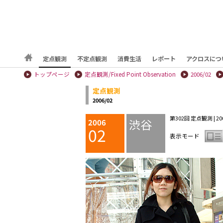
定点観測
不定点観測
消費生活
レポート
アクロスにつ
トップページ
定点観測/Fixed Point Observation
2006/02
定点観測
2006/02
第302回 定点観測 | 2006
渋谷
2006
02
表示モード