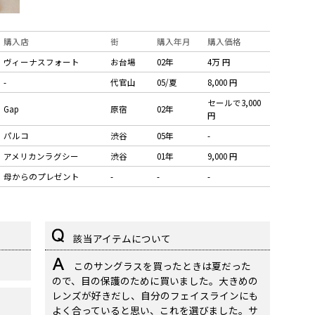
購入店
街
購入年月
購入価格
ヴィーナスフォート
お台場
02年
4万 円
-
代官山
05/夏
8,000 円
セールで3,000
Gap
原宿
02年
円
パルコ
渋谷
05年
-
アメリカンラグシー
渋谷
01年
9,000 円
母からのプレゼント
-
-
-
該当アイテムについて
このサングラスを買ったときは夏だった
ので、目の保護のために買いました。大きめの
レンズが好きだし、自分のフェイスラインにも
よく合っていると思い、これを選びました。サ