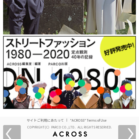
サイトご利用にあたって
"ACROSS" Terms of Use
COPYRIGHT(C）PARCO CO.,LTD．ALL RIGHTS RESERVED.