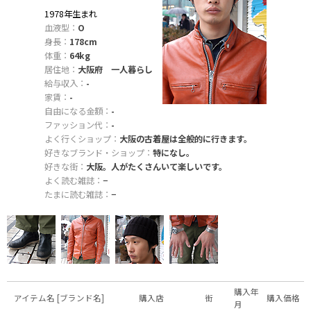
1978年生まれ
血液型：
O
身長：
178cm
体重：
64kg
居住地：
大阪府 一人暮らし
給与収入：
-
家賃：
-
自由になる金額：
-
ファッション代：
-
よく行くショップ：
大阪の古着屋は全般的に行きます。
好きなブランド・ショップ：
特になし。
好きな街：
大阪。人がたくさんいて楽しいです。
よく読む雑誌：
−
たまに読む雑誌：
−
購入年
アイテム名 [ブランド名]
購入店
街
購入価格
月