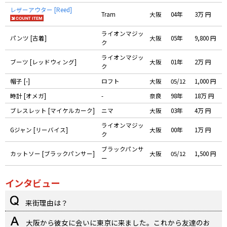
レザーアウター [Reed]
Tram
大阪
04年
3万 円
ライオンマジッ
パンツ [古着]
大阪
05年
9,800 円
ク
ライオンマジッ
ブーツ [レッドウィング]
大阪
01年
2万 円
ク
帽子 [-]
ロフト
大阪
05/12
1,000 円
時計 [オメガ]
-
奈良
98年
18万 円
ブレスレット [マイケルカーク]
ニマ
大阪
03年
4万 円
ライオンマジッ
Gジャン [リーバイス]
大阪
00年
1万 円
ク
ブラックパンサ
カットソー [ブラックパンサー]
大阪
05/12
1,500 円
ー
インタビュー
来街理由は？
大阪から彼女に会いに東京に来ました。これから友達のお