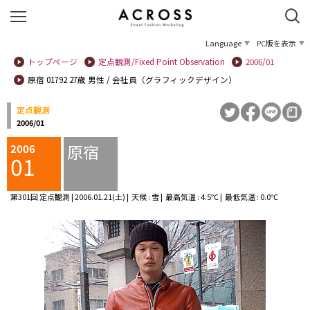
Language
PC版を表示
トップページ
定点観測/Fixed Point Observation
2006/01
原宿 01792 27歳 男性 / 会社員（グラフィックデザイン）
定点観測
2006/01
原宿
2006
01
第301回 定点観測 | 2006.01.21(土) | 天候 : 雪 | 最高気温 : 4.5℃ | 最低気温 : 0.0℃