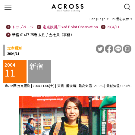
Language
PC版を表示
トップページ
定点観測/Fixed Point Observation
2004/11
新宿 01417 25歳 女性 / 会社員（事務）
定点観測
2004/11
新宿
2004
11
第287回 定点観測 | 2004.11.06(土) | 天候 : 曇後晴 | 最高気温 : 21.0℃ | 最低気温 : 15.8℃