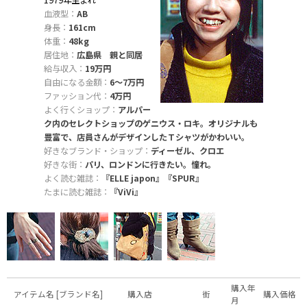
1979年生まれ
血液型：
AB
身長：
161cm
体重：
48kg
居住地：
広島県 親と同居
給与収入：
19万円
自由になる金額：
6〜7万円
ファッション代：
4万円
よく行くショップ：
アルパー
ク内のセレクトショップのゲニウス・ロキ。オリジナルも
豊富で、店員さんがデザインしたＴシャツがかわいい。
好きなブランド・ショップ：
ディーゼル、クロエ
好きな街：
パリ、ロンドンに行きたい。憧れ。
よく読む雑誌：
『ELLE japon』『SPUR』
たまに読む雑誌：
『ViVi』
購入年
アイテム名 [ブランド名]
購入店
街
購入価格
月