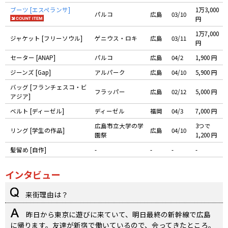
ブーツ [エスペランサ]
1万3,000
パルコ
広島
03/10
円
1万7,000
ジャケット [フリーソウル]
ゲニウス・ロキ
広島
03/11
円
セーター [ANAP]
パルコ
広島
04/2
1,900 円
ジーンズ [Gap]
アルパーク
広島
04/10
5,900 円
バッグ [フランチェスコ・ビ
フラッパー
広島
02/12
5,000 円
アジア]
ベルト [ディーゼル]
ディーゼル
福岡
04/3
7,000 円
広島市立大学の学
3つで
リング [学生の作品]
広島
04/10
園祭
1,200 円
髪留め [自作]
-
-
-
-
インタビュー
来街理由は？
昨日から東京に遊びに来ていて、明日最終の新幹線で広島
に帰ります。友達が新宿で働いているので、会ってきたところ。