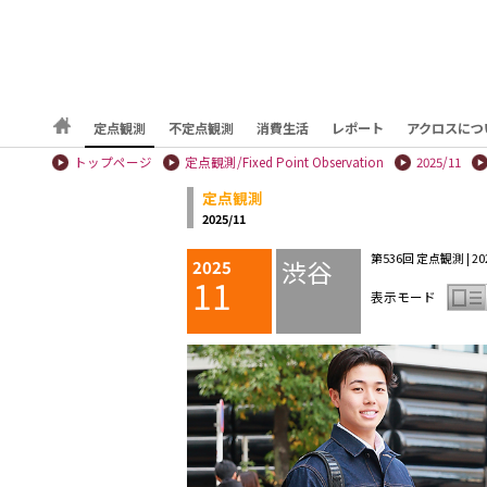
定点観測
不定点観測
消費生活
レポート
アクロスにつ
トップページ
定点観測/Fixed Point Observation
2025/11
定点観測
2025/11
第536回 定点観測 | 202
渋谷
2025
11
表示モード