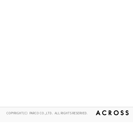
COPYRIGHT(C）PARCO CO.,LTD．ALL RIGHTS RESERVED.