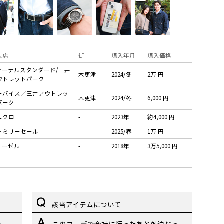
入店
街
購入年月
購入価格
ャーナルスタンダード/三井
木更津
2024/冬
2万 円
ウトレットパーク
ーバイス／三井アウトレッ
木更津
2024/冬
6,000 円
パーク
ニクロ
-
2023年
約4,000 円
ァミリーセール
-
2025/春
1万 円
ィーゼル
-
2018年
3万5,000 円
-
-
-
該当アイテムについて