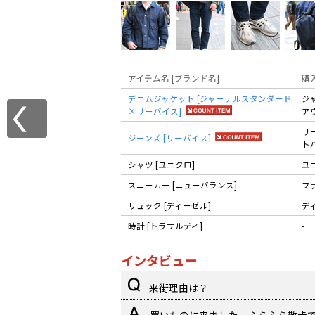
アイテム名 [ブランド名]
購
デニムジャケット [ジャーナルスタンダード
ジ
×リーバイス]
ア
リ
ジーンズ [リーバイス]
ト
シャツ [ユニクロ]
ユ
スニーカー [ニューバランス]
フ
リュック [ディーゼル]
デ
時計 [トラサルディ]
-
インタビュー
来街理由は？