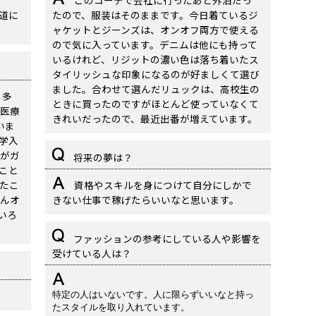
で
このコーデで会社に行ったあと外泊だっ
道に
たので、服装はそのままです。今日着ているジ
ャケットとジーンズは、オンオフ両方で使える
ので気に入っています。デニムは他にも持って
いるけれど、リジットの濃い色は落ち着いたス
タイリッシュな印象になるのが好ましくて選び
ました。合わせて選んだリュックは、高校生の
も多
ときに買ったのですがほとんど使っていなくて
医療
きれいだったので、最近出番が増えています。
いま
学入
がガ
将来の夢は？
こと
たこ
資格やスキルを身につけて自分にしかで
んオ
きない仕事で稼げたらいいなと思います。
いろ
ファッションの参考にしている人や影響を
受けている人は？
。
特定の人はいないです。人に限らずいいなと持っ
たスタイルを取り入れています。