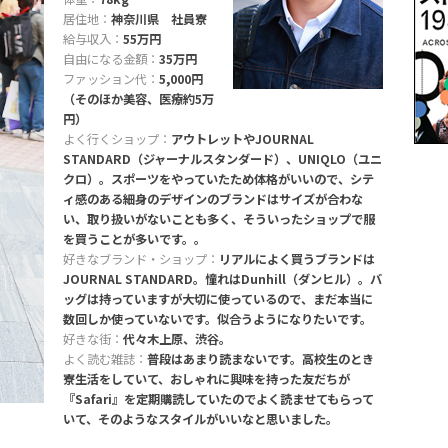
居住地：
神奈川県 社員寮
給与収入：
55万円
自由になる金額：
35万円
ファッション代：
5,000円
（そのほか美容、医療約5万
円）
よく行くショップ：
アウトレットやJOURNAL
STANDARD（ジャーナルスタンダード）、UNIQLO（ユニ
クロ）。スポーツをやっていたため体格がいいので、シテ
ィ感のある細身のデザインのブランドはサイズが合わな
い、取り扱いがないことも多く、そういったショップで服
を買うことが多いです。。
好きなブランド・ショップ：
リアルによく買うブランドは
JOURNAL STANDARD。憧れはDunhill（ダンヒル）。バ
ッグは持っていますが大切に使っているので、まだ本当に
数回しか使っていないです。似合うようになりたいです。
好きな街：
代々木上原、渋谷。
よく読む雑誌：
普段はあまり読まないです。高校生のとき
寮生活をしていて、おしゃれに興味を持った友だちが
『Safari』を定期購読していたのでよく読ませてもらって
いて、そのようなスタイルがいいなと思いました。