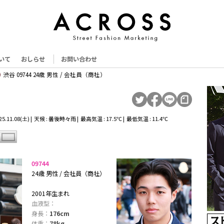
いて
おしらせ
お問い合わせ
渋谷 09744 24歳 男性 / 会社員（商社）
5.11.08(土) | 天候 : 曇後時々雨 | 最高気温 : 17.5℃ | 最低気温 : 11.4℃
09744
24歳 男性 / 会社員（商社）
2001年生まれ
血液型：
身長：
176cm
体重：
78kg