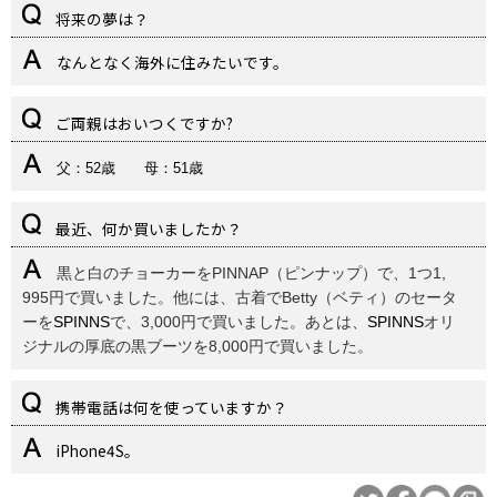
将来の夢は？
なんとなく海外に住みたいです。
ご両親はおいつくですか?
父：
52
歳 母：
51
歳
最近、何か買いましたか？
黒と白のチョーカーをPINNAP（ピンナップ）で、1つ1,
995円で買いました。他には、
古着でBetty（ベティ）のセータ
ーを
SPINNS
で、3,
000円で買いました。あとは、
SPINNS
オリ
ジナルの厚底の黒ブーツを8,
000円で買いました。
携帯電話は何を使っていますか？
iPhone4S。