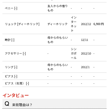
友人からの借り
ペニー [-]
-
-
-
もの
イン
ター
リュック [ディーホリック]
ディーホリック
2012/12
6,900 円
ネッ
ト
母からのもらい
時計 [-]
-
12/11
-
もの
シン
アクセサリー [-]
-
ガポ
2012/10
-
ール
母からのもらい
リング [-]
-
2012/1
-
もの
ピアス [-]
-
-
-
-
ピアス（右耳） [-]
-
-
-
-
インタビュー
来街理由は？