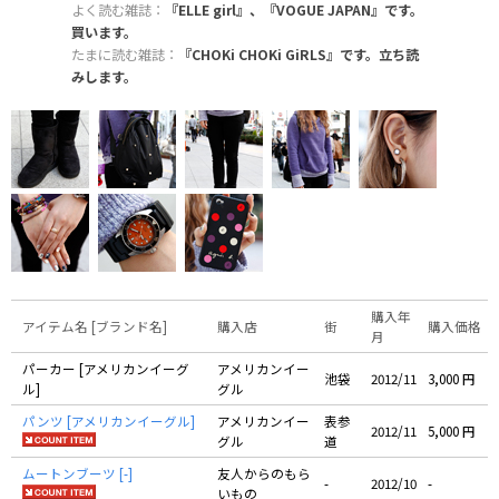
よく読む雑誌：
『ELLE girl』、『VOGUE JAPAN』です。
買います。
たまに読む雑誌：
『CHOKi CHOKi GiRLS』です。立ち読
みします。
購入年
アイテム名 [ブランド名]
購入店
街
購入価格
月
パーカー [アメリカンイーグ
アメリカンイー
池袋
2012/11
3,000 円
ル]
グル
パンツ [アメリカンイーグル]
アメリカンイー
表参
2012/11
5,000 円
グル
道
ムートンブーツ [-]
友人からのもら
-
2012/10
-
いもの