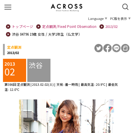
Language
PC版を表示
トップページ
定点観測/Fixed Point Observation
2013/02
渋谷 04796 19歳 女性 / 大学1年生（仏文学）
定点観測
2013/02
渋谷
2013
02
第386回 定点観測 | 2013.02.02(土) | 天候 : 曇一時雨 | 最高気温 : 20.9℃ | 最低気
温 : 12.0℃