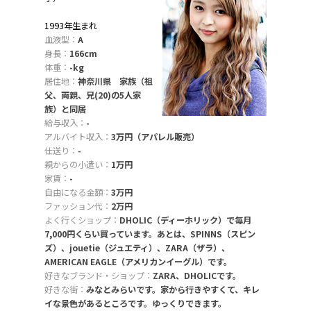
1993年生まれ
血液型：
A
身長：
166cm
体重：
-kg
居住地：
神奈川県 家族（祖
父、両親、兄(20)の5人家
族）と同居
給与収入：
-
アルバイト収入：
3万円（アパレル販売）
仕送り：
-
親からの小遣い：
1万円
家賃：
-
自由になる金額：
3万円
ファッション代：
2万円
よく行くショップ：
DHOLIC（ディーホリック）で毎月
7,000円くらい買っています。あとは、SPINNS（スピン
ズ）、jouetie（ジュエティ）、ZARA（ザラ）、
AMERICAN EAGLE（アメリカンイーグル）です。
好きなブランド・ショップ：
ZARA、DHOLICです。
好きな街：
みなとみらいです。家から行きやすくて、キレ
イな景色があるところです。ゆっくりできます。