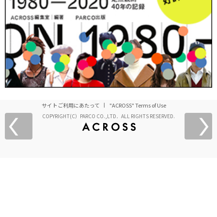
サイトご利用にあたって
"ACROSS" Terms of Use
COPYRIGHT(C）PARCO CO.,LTD．ALL RIGHTS RESERVED.