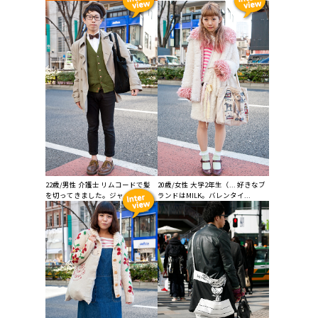
22歳/男性 介護士 リムコードで髪
20歳/女性 大学2年生（... 好きなブ
を切ってきました。ジャ...
ランドはMILK。バレンタイ...