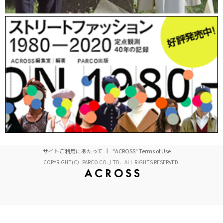
サイトご利用にあたって
"ACROSS" Terms of Use
COPYRIGHT(C）PARCO CO.,LTD．ALL RIGHTS RESERVED.