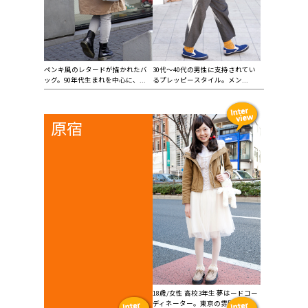
ペンキ風のレタードが描かれたバ
30代〜40代の男性に支持されてい
ッグ。90年代生まれを中心に、...
るプレッピースタイル。メン...
原宿
18歳/女性 高校3年生 夢はードコー
ディネーター。東京の雰囲...