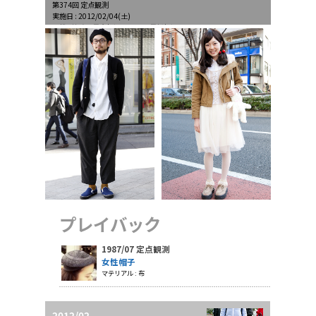
第374回 定点観測
実施日 : 2012/02/04(土)
天候 : 快晴、最高気温10.8℃、最低気温-1.0℃
プレイバック
1987/07 定点観測
女性帽子
マテリアル : 布
2012/02