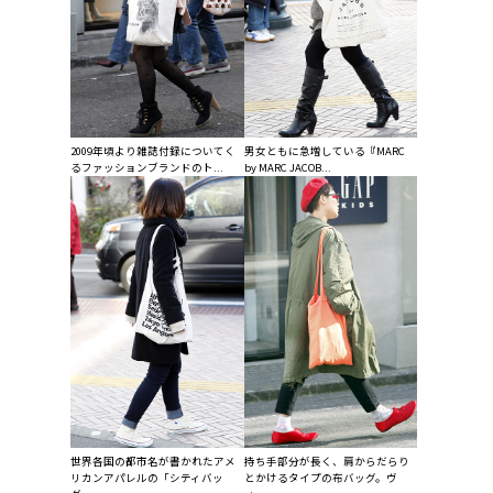
2009年頃より雑誌付録についてく
男女ともに急増している『MARC
るファッションブランドのト...
by MARC JACOB...
世界各国の都市名が書かれたアメ
持ち手部分が長く、肩からだらり
リカンアパレルの「シティバッ
とかけるタイプの布バッグ。ヴ