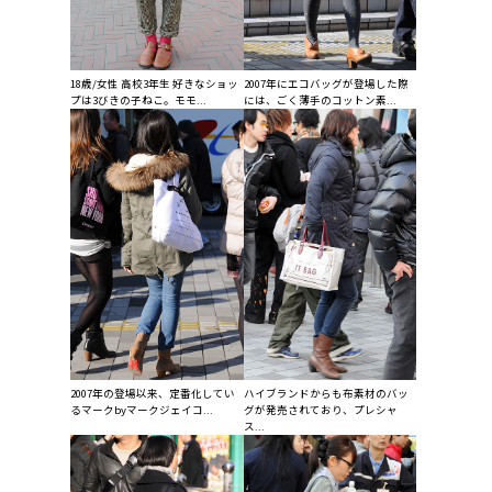
2007年にエコバッグが登場した際
18歳/女性 高校3年生 好きなショッ
には、ごく薄手のコットン素...
プは3びきの子ねこ。モモ...
2007年の登場以来、定番化してい
ハイブランドからも布素材のバッ
るマークbyマークジェイコ...
グが発売されており、プレシャ
ス...