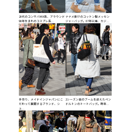
20代のコンサバMIX系、アラウンド
ナナメ掛けのコットン製メッセン
90年生まれのコスプレ系...
ジャーバッグ。07年以降、カジ...
手作り、メイドインジャパンにこ
2シーズン目のブームを迎えたペン
だわって展開するブランド、シ
ドルトンのトートバッグ。昨年...
ュ...