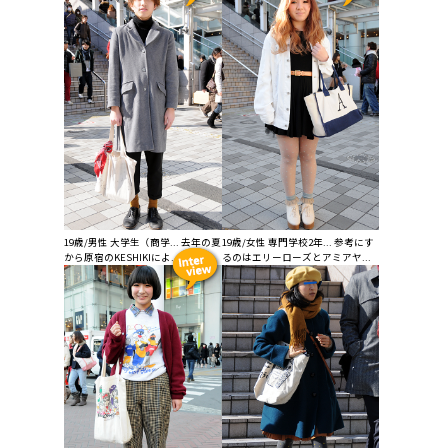
19歳/男性 大学生（商学... 去年の夏
19歳/女性 専門学校2年... 参考にす
から原宿のKESHIKIによ...
るのはエリーローズとアミアヤ...