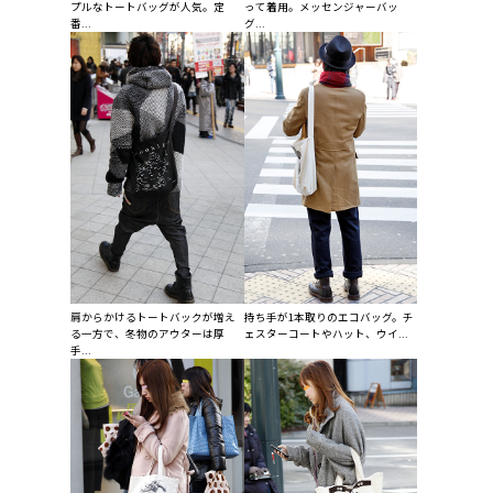
プルなトートバッグが人気。定
って着用。メッセンジャーバッ
番...
グ...
肩からかけるトートバックが増え
持ち手が1本取りのエコバッグ。チ
る一方で、冬物のアウターは厚
ェスターコートやハット、ウイ...
手...