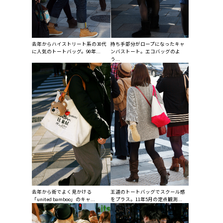
去年からハイストリート系の30代
持ち手部分がロープになったキャ
に人気のトートバッグ。90年...
ンバストート。エコバッグのよ
う...
去年から街でよく見かける
王道のトートバッグでスクール感
「united bamboo」のキャ...
をプラス。11年5月の定点観測...