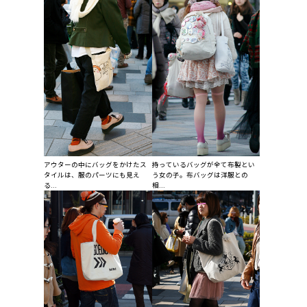
アウターの中にバッグをかけたス
持っているバッグが全て布製とい
タイルは、服のパーツにも見え
う女の子。布バッグは洋服との
る...
相...