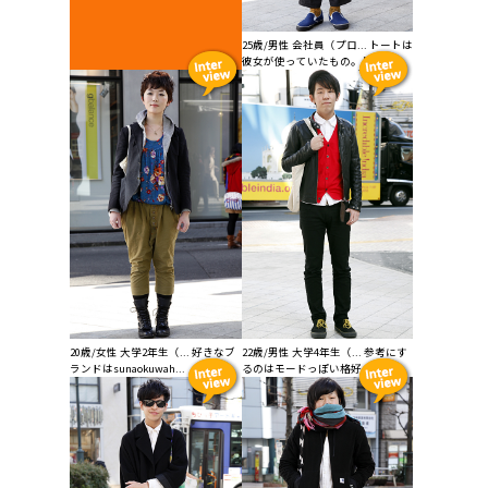
25歳/男性 会社員（プロ... トートは
彼女が使っていたもの。最近、...
20歳/女性 大学2年生（... 好きなブ
22歳/男性 大学4年生（... 参考にす
ランドはsunaokuwah...
るのはモードっぽい格好のおし...