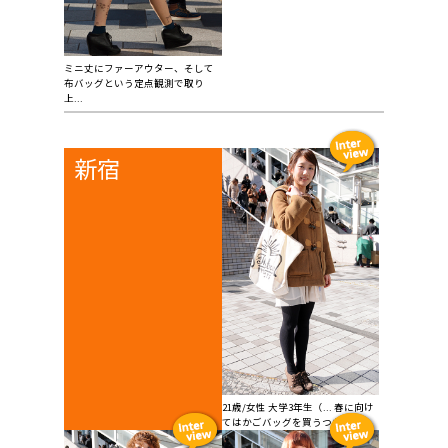
ミニ丈にファーアウター、そして
布バッグという定点観測で取り
上...
新宿
21歳/女性 大学3年生（... 春に向け
てはかごバッグを買うつもりで...