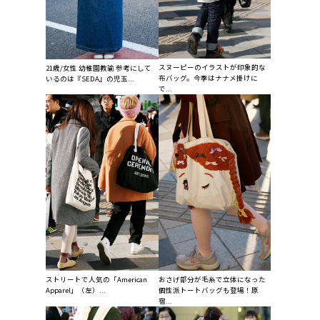
スヌーピーのイラストが印象的な
21歳/女性 幼稚園教諭 参考にして
布バッグ。今季はナナメ掛けに
いるのは『SEDA』の児玉...
で...
ストリートで人気の「American
おさげ部分が毛糸で立体になった
Apparel」（左）...
個性派トートバッグも登場！原
宿...