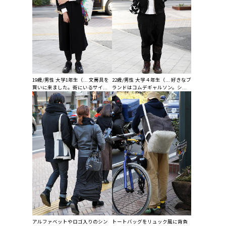
19歳/男性 大学1年生（... 文房具を
22歳/男性 大学４年生（... 好きなブ
買いに来ました。街にいるサイ...
ランドはコムデギャルソン。シ...
アルファベットやロゴ入りのシン
トートバッグをリュック風に背負