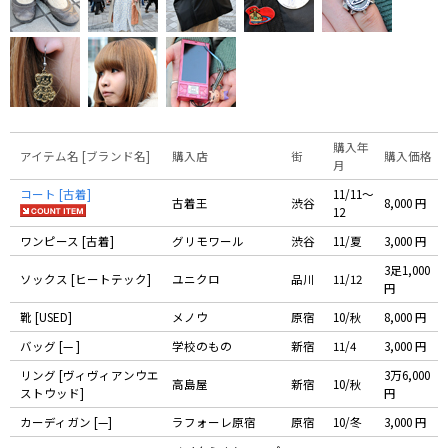
購入年
アイテム名 [ブランド名]
購入店
街
購入価格
月
コート [古着]
11/11〜
古着王
渋谷
8,000 円
12
ワンピース [古着]
グリモワール
渋谷
11/夏
3,000 円
3足1,000
ソックス [ヒートテック]
ユニクロ
品川
11/12
円
靴 [USED]
メノウ
原宿
10/秋
8,000 円
バッグ [— ]
学校のもの
新宿
11/4
3,000 円
リング [ヴィヴィアンウエ
3万6,000
高島屋
新宿
10/秋
ストウッド]
円
カーディガン [—]
ラフォーレ原宿
原宿
10/冬
3,000 円