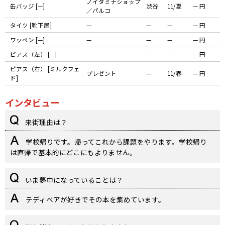
ノイタミナショップ
缶バッジ [—]
渋谷
11/夏
— 円
／パルコ
タイツ [靴下屋]
—
—
—
— 円
ワッペン [—]
—
—
—
— 円
ピアス（左） [—]
—
—
—
— 円
ピアス（右） [ミルクフェ
プレゼント
—
11/春
— 円
ド]
インタビュー
来街理由は？
学校帰りです。帰ってこれから課題をやります。学校帰り
は直帰で基本的にどこにもよりません。
いま夢中になっていることは？
テディベアが好きでその本を集めています。