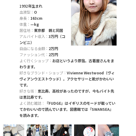
1992年生まれ
血液型：
O
身長：
163cm
体重：
—kg
居住地：
東京都 親と同居
アルバイト収入：
3万円（コ
ンビニ）
自由になる金額：
2万円
ファッション代：
2万円
よく行くショップ：
お店というより原宿。古着屋さんをま
わります。
好きなブランド・ショップ：
Vivienne Westwood（ヴィ
ヴィアンウエストウッド）。アクセサリーと靴がかわいい
です。
好きな街：
恵比寿。高校があったのですが、今もバイト先
は恵比寿です。
よく読む雑誌：
『FUDGE』はイギリスのモードが載ってい
てかわいいので読んでいます。図書館では『SWANSEA』
を読みます。