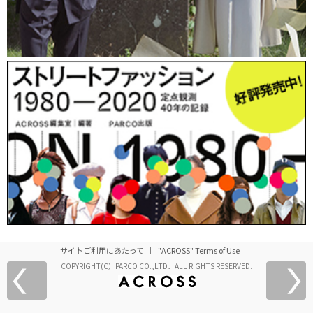
サイトご利用にあたって
"ACROSS" Terms of Use
COPYRIGHT(C）PARCO CO.,LTD．ALL RIGHTS RESERVED.