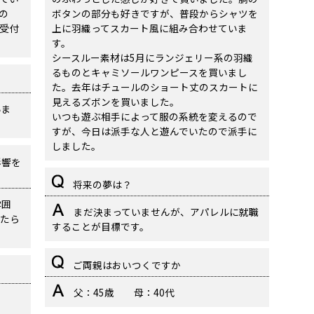
の
ボタンの部分も好きですが、普段からシャツを
受付
上に羽織ってスカート風に組み合わせていま
す。
シースルー素材は5月にランジェリー系の羽織
るものとキャミソールワンピースを買いまし
た。去年はチュールのショート丈のスカートに
見えるズボンを買いました。
いま
いつも遊ぶ相手によって服の系統を変えるので
すが、今日は派手な人と遊んでいたので派手に
しました。
影響を
将来の夢は？
雰囲
まだ決まっていませんが、アパレルに就職
たら
することが目標です。
ご両親はおいつくですか
父：45歳 母：40代