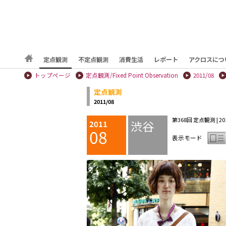
定点観測
不定点観測
消費生活
レポート
アクロスにつ
トップページ
定点観測/Fixed Point Observation
2011/08
定点観測
2011/08
第368回 定点観測 | 201
渋谷
2011
08
表示モード