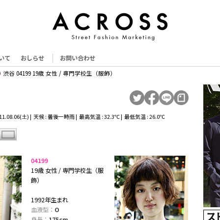
いて
おしらせ
お問い合わせ
渋谷 04199 19歳 女性 / 専門学校生（服飾）
1.08.06(土) | 天候 : 曇後一時雨 | 最高気温 : 32.3℃ | 最低気温 : 26.0℃
04199
19歳 女性 / 専門学校生（服
飾）
1992年生まれ
血液型：
O
身長：
175cm