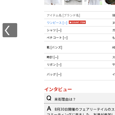
アイテム名 [ブランド名]
ワンピース [—]
シャツ [—]
ペチコート [—]
靴 [バンズ]
A
時計 [—]
リボン [—]
バッグ [—]
インタビュー
来街理由は？
8月30日開催のフェアリーテイルの
フミーティングに来ました。友達が参加し