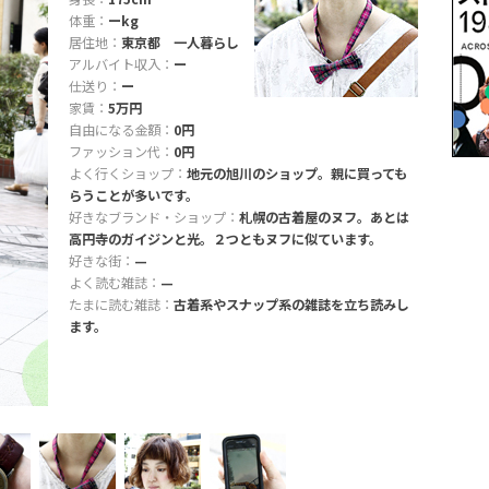
体重：
ーkg
居住地：
東京都 一人暮らし
アルバイト収入：
ー
仕送り：
ー
家賃：
5万円
自由になる金額：
0円
ファッション代：
0円
よく行くショップ：
地元の旭川のショップ。親に買っても
らうことが多いです。
好きなブランド・ショップ：
札幌の古着屋のヌフ。あとは
高円寺のガイジンと光。２つともヌフに似ています。
好きな街：
—
よく読む雑誌：
—
たまに読む雑誌：
古着系やスナップ系の雑誌を立ち読みし
ます。