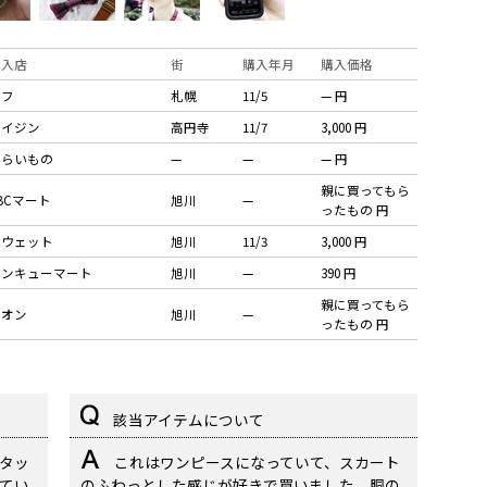
購入店
街
購入年月
購入価格
ヌフ
札幌
11/5
— 円
ガイジン
高円寺
11/7
3,000 円
もらいもの
—
—
— 円
親に買ってもら
BCマート
旭川
—
ったもの 円
スウェット
旭川
11/3
3,000 円
サンキューマート
旭川
—
390 円
親に買ってもら
イオン
旭川
—
ったもの 円
該当アイテムについて
スタッ
これはワンピースになっていて、スカート
てい
のふわっとした感じが好きで買いました。胴の