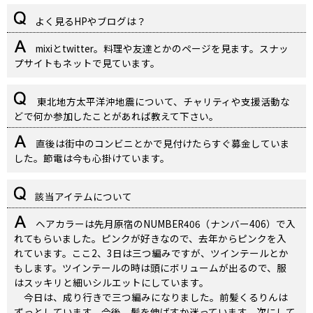
よく見るHPやブログは？
mixiとtwitter。料理や友達とかのページを見ます。スナッ
プサイトもネットで見ています。
東北地方太平洋沖地震について、チャリティや支援活動な
どで何か参加したことがあれば教えて下さい。
直後は街中のコンビニとかで見付けたらすぐ募金していま
した。節電は今も心掛けています。
該当アイテムについて
ヘアカラーは先月原宿のNUMBER406（ナンバー406）で入
れてもらいました。ピンクが好きなので、去年からピンクを入
れています。ここ2、3日は三つ編みですが、ツインテールとか
もします。ツインテールの時は頭にボリュームが出るので、服
はスッキリと細いシルエットにしています。
今日は、成り行きで三つ編みになりました。前髪くるりんは
ずっとしています。今後、髪を伸ばすか迷っています。次にして