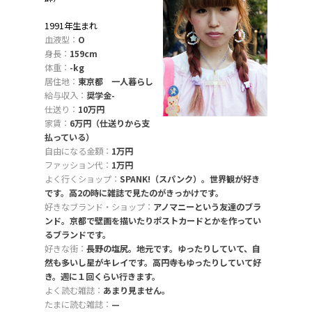
1991年生まれ
血液型：
O
身長：
159cm
体重：
-kg
居住地：
東京都 一人暮らし
給与収入：
奨学金-
仕送り：
10万円
家賃：
6万円（仕送りから支
払っている）
自由になる金額：
1万円
ファッション代：
1万円
よく行くショップ：
SPANK!（スパンク）。世界観が好き
です。高2の時に雑誌で見たのがきっかけです。
好きなブランド・ショップ：
アノマニーという友達のブラ
ンド。京都で壁画を描いたりポストカードとかを作ってい
るブランドです。
好きな街：
長野の塩尻。地元です。ゆったりしていて、自
然も多いし星がキレイです。高円寺もゆったりしていて好
き。週に１回くらい行きます。
よく読む雑誌：
あまり見ません。
たまに読む雑誌：
—