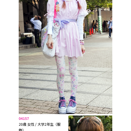
04157
20歳 女性 / 大学2年生（服
飾）