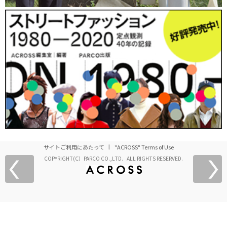
サイトご利用にあたって
"ACROSS" Terms of Use
COPYRIGHT(C）PARCO CO.,LTD．ALL RIGHTS RESERVED.