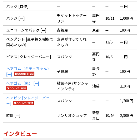
バッグ [自作]
—
—
—
— 円
チケットトゥダー
高円
バッジ [ー]
10/11
1,000 円
リン
寺
ユニコーンのバッグ [—]
古着屋
京都
—
100 円
ペンダント [金平糖を樹脂で
友達が作ってくれ
—
11/5
— 円
固めたもの]
たもの
高円
ピアス [クレイジーバニー]
スパンク
10/5
— 円
寺
ヘアゴム（キティちゃん）
屋長
子供服
—
100 円
[—]
野
ヘアゴム（象） [—]
駄菓子屋/サンシャ
池袋
ー
210 円
インシティ
ヘアピン [クレイジーバニ
スパンク
ー
ー
1,200 円
ー]
新宿
時計 [—]
サンリオショップ
10/冬
2,900 円
東口
インタビュー