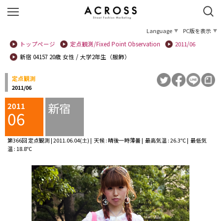
Language
PC版を表示
トップページ
定点観測/Fixed Point Observation
2011/06
新宿 04157 20歳 女性 / 大学2年生（服飾）
定点観測
2011/06
新宿
2011
06
第366回 定点観測 | 2011.06.04(土) | 天候 : 晴後一時薄曇 | 最高気温 : 26.3℃ | 最低気
温 : 18.8℃