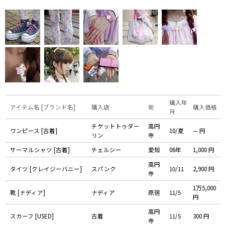
購入年
アイテム名 [ブランド名]
購入店
街
購入価格
月
チケットトゥダー
高円
ワンピース [古着]
10/夏
— 円
リン
寺
サーマルシャツ [古着]
チェルシー
愛知
06年
1,000 円
高円
タイツ [クレイジーバニー]
スパンク
10/11
2,900 円
寺
1万5,000
靴 [ナディア]
ナディア
原宿
11/5
円
高円
スカーフ [USED]
古着
11/5
300 円
寺