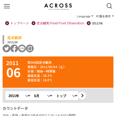
Language
PC版を表示
トップページ
定点観測/Fixed Point Observation
2011/06
定点観測
2011/06
2011
第366回定点観測
06
実施日：2011/06/04（土）
天候：晴後一時薄曇
最高気温：26.3℃
最低気温：18.8℃
年を選択
月を選択
観測地を選択
カウントデータ
渋谷・原宿・新宿の3地点合計(13:30~14:30の1時間)