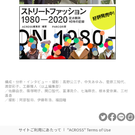
構成・分析・インタビュー・撮影：高野公三子、中矢あゆみ、菅原三知代、
渡部彩子、工藤雅人（以上編集部）
／佐藤由衣、篠塚明子、関口智代、富澤亮介、七海麻衣、根本愛奈美、三村
遙香
／撮影：阿部智将、伊藤彰浩、福田瞳
サイトご利用にあたって
"ACROSS" Terms of Use