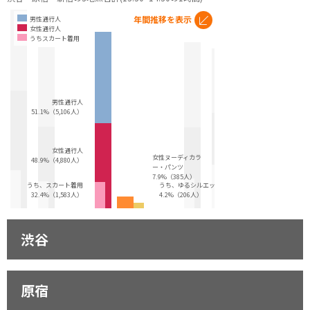
年間推移を表示
男性通行人
女性通行人
うちスカート着用
男性通行人
51.1%（5,106人）
女性通行人
女性ヌーディカラ
48.9%（4,880人）
ー・パンツ
7.9%（385人）
うち、スカート着用
うち、ゆるシルエット
32.4%（1,583人）
4.2%（206人）
渋谷
原宿