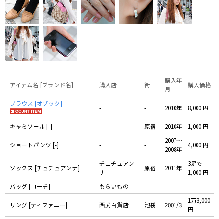
購入年
アイテム名 [ブランド名]
購入店
街
購入価格
月
ブラウス [オゾック]
-
-
2010年
8,000 円
キャミソール [-]
-
原宿
2010年
1,000 円
2007〜
ショートパンツ [-]
-
-
4,000 円
2008年
チュチュアン
3足で
ソックス [チュチュアンナ]
原宿
2011年
ナ
1,000 円
バッグ [コーチ]
もらいもの
-
-
-
1万3,000
リング [ティファニー]
西武百貨店
池袋
2001/3
円