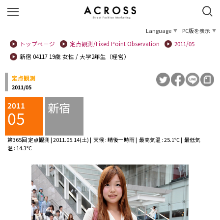
Language
PC版を表示
トップページ
定点観測/Fixed Point Observation
2011/05
新宿 04117 19歳 女性 / 大学2年生（経営）
定点観測
2011/05
新宿
2011
05
第365回 定点観測 | 2011.05.14(土) | 天候 : 晴後一時雨 | 最高気温 : 25.1℃ | 最低気
温 : 14.3℃