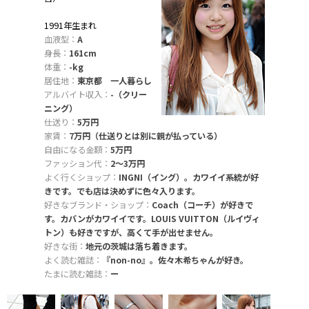
1991年生まれ
血液型：
A
身長：
161cm
体重：
-kg
居住地：
東京都 一人暮らし
アルバイト収入：
-（クリー
ニング）
仕送り：
5万円
家賃：
7万円（仕送りとは別に親が払っている）
自由になる金額：
5万円
ファッション代：
2〜3万円
よく行くショップ：
INGNI（イング）。カワイイ系統が好
きです。でも店は決めずに色々入ります。
好きなブランド・ショップ：
Coach（コーチ）が好きで
す。カバンがカワイイです。LOUIS VUITTON（ルイヴィ
トン）も好きですが、高くて手が出せません。
好きな街：
地元の茨城は落ち着きます。
よく読む雑誌：
『non-no』。佐々木希ちゃんが好き。
たまに読む雑誌：
ー