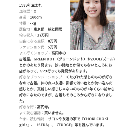
1989年生まれ
血液型：
O
身長：
160cm
体重：
-kg
居住地：
東京都 親と同居
給与収入：
17万円
自由になる金額：
8万円
ファッション代：
5万円
よく行くショップ：
高円寺の
古着屋。GREEN DOT（グリーンドット）やZOOL(ズール)
とかのあたり見ます。狭い路地とか何でもないところにお
店があって、いつ行っても発見があります。
好きなブランド・ショップ：
くたびれた感じのものが好き
なので古着。仲の良い友達に影響で淡い色とか使い込んだ
感じとか、真新しい感じじゃないのものが3年くらい前から
好きになたのですが、古着もそのころから好きになりまし
た。
好きな街：
高円寺。
よく読む雑誌：
買いません。
たまに読む雑誌：
サロンや友達の家で『CHOKi CHOKi
girls』、『SEDA』、『FUDGE』等を読んでいます。