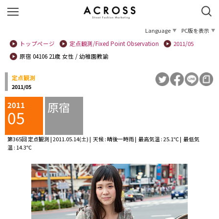
Language
PC版を表示
トップページ
定点観測/Fixed Point Observation
2011/05
原宿 04106 21歳 女性 / 幼稚園教諭
定点観測
2011/05
原宿
2011
05
第365回 定点観測 | 2011.05.14(土) | 天候 : 晴後一時雨 | 最高気温 : 25.1℃ | 最低気
温 : 14.3℃