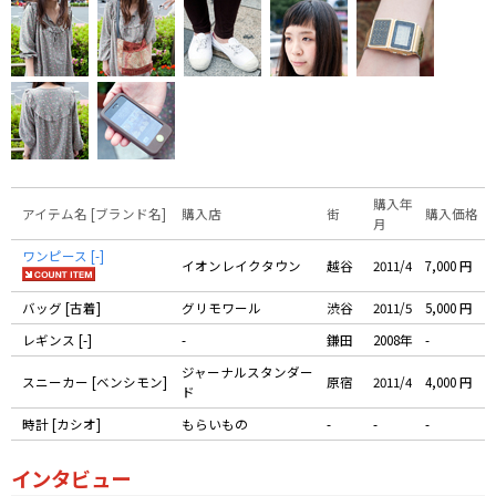
購入年
アイテム名 [ブランド名]
購入店
街
購入価格
月
ワンピース [-]
イオンレイクタウン
越谷
2011/4
7,000 円
バッグ [古着]
グリモワール
渋谷
2011/5
5,000 円
レギンス [-]
-
鎌田
2008年
-
ジャーナルスタンダー
スニーカー [ベンシモン]
原宿
2011/4
4,000 円
ド
時計 [カシオ]
もらいもの
-
-
-
インタビュー