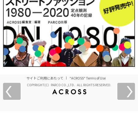
サイトご利用にあたって
"ACROSS" Terms of Use
COPYRIGHT(C）PARCO CO.,LTD．ALL RIGHTS RESERVED.