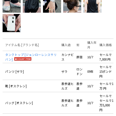
購入年
アイテム名 [ブランド名]
購入店
街
購入価格
月
タンクトップ [ジョンローレンスサリ
カンナビ
セールで
原宿
10/7
バン]
ス
7,000 円
セールで
ロン
パンツ [ザラ]
ザラ
09年
15ポンド
ドン
円
表参道ヒ
表参
セールで1
靴 [オスクレン]
10/7
ルズ
道
万 円
セールで
表参道ヒ
表参
セールで1
バッグ [オスクレン]
10/7
ルズ
道
万5,000
円