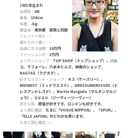
1985年生まれ
血液型：
AB
身長：
158cm
体重：
-kg
居住地：
東京都 家族と同居
アルバイト収入：
-
親からの小遣い：
-
自由になる金額：
10万円
ファッション代：
3万円
よく行くショップ：
TOP SHOP（トップショップ）、パル
コ、ラフォーレ、六本木ヒルズ、神南のショップ、
RAGTAG（ラグタグ）。
好きなブランド・ショップ：
Ｋ３（ケースリー）、
MIDWEST（ミッドウエスト）、DRESSUNDRESSED（ド
レスアンドレスド）、Martin Margiela（マルタンマルジ
ェラ）、G.V.G.V.（ジーヴィージーヴィー）
好きな街：
原宿が好きです。ロンドンも好きです。
よく読む雑誌：
たまに『VOGUE NIPPON』、『SPUR』、
『ELLE JAPON』のどれかを買います。
たまに読む雑誌：
-