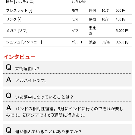
時計 [カルティエ]
もらい物
-
-
-
ブレスレット [-]
モマ
原宿
10/7
500 円
リング [-]
モマ
原宿
10/7
400 円
恵比
メガネ [ゾフ]
ゾフ
-
5,000 円
寿
シュシュ [アンドエー]
パルコ
渋谷
09/冬
3,500 円
インタビュー
来街理由は？
アルバイトです。
いま夢中になっていることは？
バンドの相対性理論。9月にインドに行くのでそれが楽し
みです。初アジアですが3週間に行きます。
何か悩んでいることはありますか？