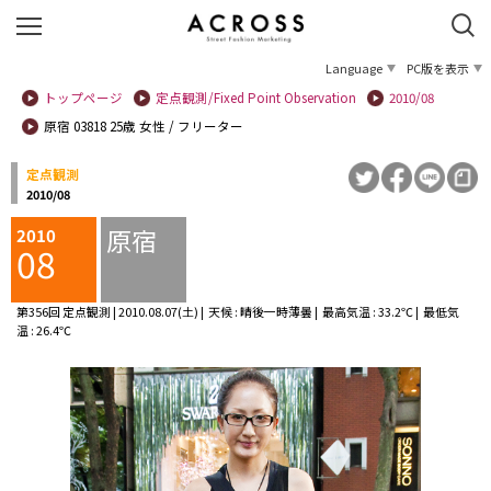
Language
PC版を表示
トップページ
定点観測/Fixed Point Observation
2010/08
原宿 03818 25歳 女性 / フリーター
定点観測
2010/08
原宿
2010
08
第356回 定点観測 | 2010.08.07(土) | 天候 : 晴後一時薄曇 | 最高気温 : 33.2℃ | 最低気
温 : 26.4℃