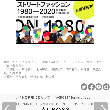
構成・分析・インタビュー・撮影：高野公三子、中矢あゆみ、菅原三知代
（以上編集部）
／工藤雅人、岡澤康浩、七海麻衣、渡部彩子、関口智代、数野遼、渡邉大
晃、小泉賢太
／撮影：阿部智将、伊藤彰浩、小柳博一
サイトご利用にあたって
"ACROSS" Terms of Use
COPYRIGHT(C）PARCO CO.,LTD．ALL RIGHTS RESERVED.