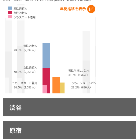
年間推移を表示
男性通行人
女性通行人
うちスカート着用
男性通行人
49.3%（2,892人）
女性通行人
男性半端丈パンツ
50.7%（2,969人）
33.7%（976人）
うち、スカート着用
うち、ショートパンツ
36.5%（1,083人）
23.2%（670人）
渋谷
原宿