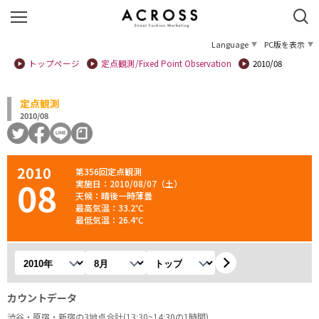
Language
PC版を表示
トップページ
定点観測/Fixed Point Observation
2010/08
定点観測
2010/08
2010
第356回定点観測
08
実施日：2010/08/07（土）
天候：晴後一時薄曇
最高気温：33.2℃
最低気温：26.4℃
年を選択
月を選択
観測地を選択
カウントデータ
渋谷・原宿・新宿の3地点合計(13:30~14:30の1時間)