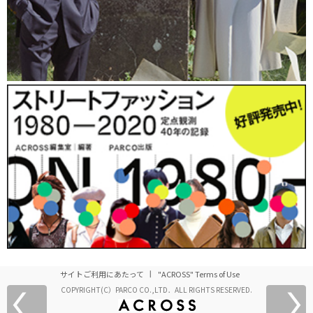
サイトご利用にあたって
"ACROSS" Terms of Use
COPYRIGHT(C）PARCO CO.,LTD．ALL RIGHTS RESERVED.