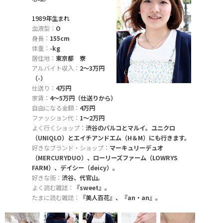
1989年生まれ
血液型：
O
身長：
155cm
体重：
-kg
居住地：
東京都 寮
アルバイト収入：
2〜3万円
（-）
仕送り：
4万円
家賃：
4〜5万円（仕送りから）
自由になる金額：
4万円
ファッション代：
1〜2万円
よく行くショップ：
渋谷のパルコとマルイ。ユニクロ
（UNIQLO）とエイチアンドエム（H＆M）にも行きます。
好きなブランド・ショップ：
マーキュリーデュオ
（MERCURYDUO）、ローリーズファーム（LOWRYS
FARM）、デイシー（deicy）。
好きな街：
渋谷、代官山。
よく読む雑誌：
『sweet』。
たまに読む雑誌：
『美人百花』、『an・an』。