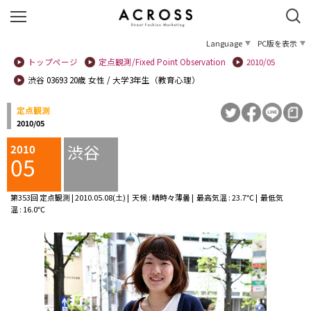
Language
PC版を表示
トップページ
定点観測/Fixed Point Observation
2010/05
渋谷 03693 20歳 女性 / 大学3年生（教育心理）
定点観測
2010/05
渋谷
2010
05
第353回 定点観測 | 2010.05.08(土) | 天候 : 晴時々薄曇 | 最高気温 : 23.7℃ | 最低気
温 : 16.0℃