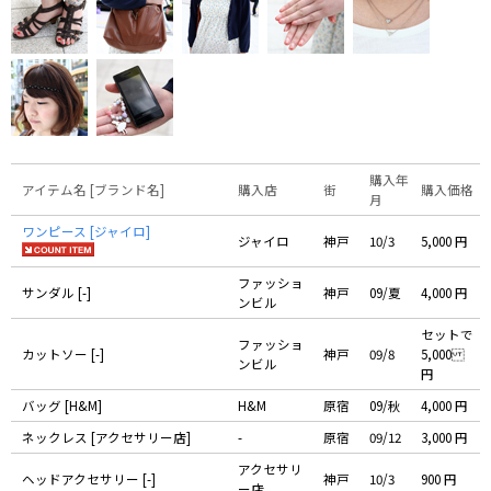
購入年
アイテム名 [ブランド名]
購入店
街
購入価格
月
ワンピース [ジャイロ]
ジャイロ
神戸
10/3
5,000 円
ファッショ
サンダル [-]
神戸
09/夏
4,000 円
ンビル
セットで
ファッショ
カットソー [-]
神戸
09/8
5,000
ンビル
円
バッグ [H&M]
H&M
原宿
09/秋
4,000 円
ネックレス [アクセサリー店]
-
原宿
09/12
3,000 円
アクセサリ
ヘッドアクセサリー [-]
神戸
10/3
900 円
ー店