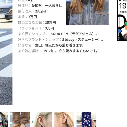
居住地：
愛知県 一人暮らし
給与収入：
23万円
家賃：
7万円
自由になる金額：
15万円
ファッション代：
3万円
よく行くショップ：
LAGUA GEM（ラグアジェム）。
好きなブランド・ショップ：
Stüssy（ステューシー）。
好きな街：
豊田。地元だから落ち着きます。
よく読む雑誌：
『ViVi』。立ち読みするくらいです。