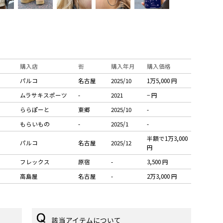
購入店
街
購入年月
購入価格
パルコ
名古屋
2025/10
1万5,000 円
ムラサキスポーツ
-
2021
− 円
ららぽーと
東郷
2025/10
-
もらいもの
-
2025/1
-
半額で1万3,000
パルコ
名古屋
2025/12
円
フレックス
原宿
-
3,500 円
高島屋
名古屋
-
2万3,000 円
該当アイテムについて