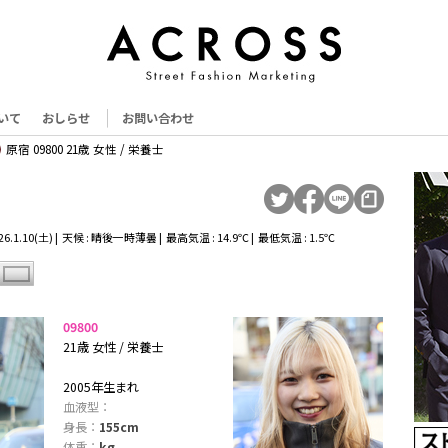
いて
おしらせ
お問い合わせ
原宿 09800 21歳 女性 / 栄養士
6.1.10(土) | 天候 : 晴後一時薄曇 | 最高気温 : 14.9℃ | 最低気温 : 1.5℃
09800
21歳 女性 / 栄養士
2005年生まれ
血液型：
身長：
155cm
体重：
kg