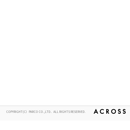
COPYRIGHT(C）PARCO CO.,LTD．ALL RIGHTS RESERVED.