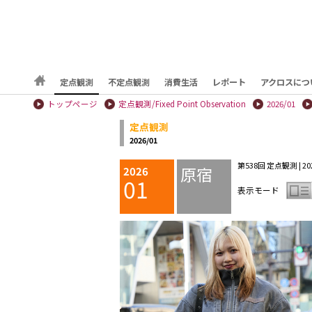
定点観測
不定点観測
消費生活
レポート
アクロスにつ
トップページ
定点観測/Fixed Point Observation
2026/01
定点観測
2026/01
第538回 定点観測 | 202
原宿
2026
01
表示モード