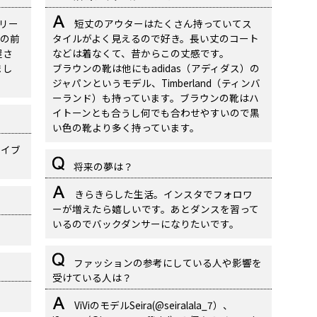
リー
短丈のアウターはたくさん持っていてス
の前
タイルがよく見えるので好き。長い丈のコート
屋さ
などは着なくて、昔からこの丈感です。
まし
ブラウンの靴は他にもadidas（アディダス）の
ジャパンというモデル、Timberland（ティンバ
ーランド）も持っています。ブラウンの靴はハ
イトーンとも合うし何でも合わせやすいので黒
い色の靴より多く持っています。
ライブ
将来の夢は？
きらきらした生活。インスタでフォロワ
ーが増えたら嬉しいです。あとダンスを習って
いるのでバックダンサーになりたいです。
ファッションの参考にしている人や影響を
受けている人は？
ViViのモデルSeira(@seiralala_7）、