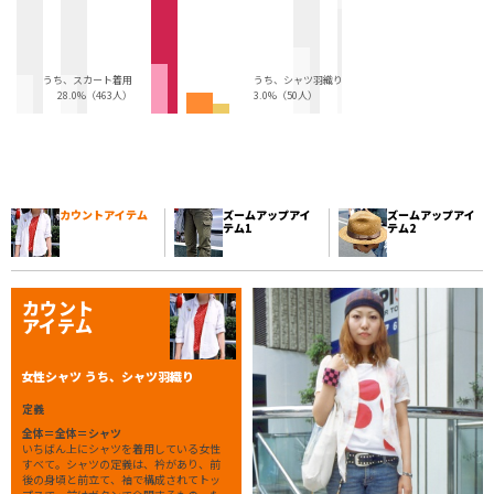
うち、スカート着用
うち、シャツ羽織り
28.0%（463人）
3.0%（50人）
カウントアイテム
ズームアップアイ
ズームアップアイ
テム1
テム2
カウント
アイテム
女性シャツ うち、シャツ羽織り
定義
全体＝全体＝シャツ
いちばん上にシャツを着用している女性
すべて。シャツの定義は、衿があり、前
後の身頃と前立て、袖で構成されてトッ