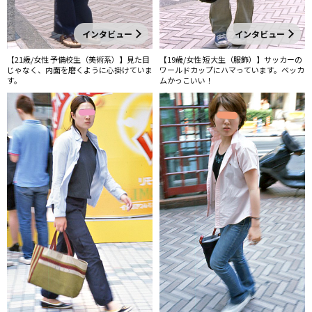
インタビュー
インタビュー
【21歳/女性 予備校生（美術系）】見た目
【19歳/女性 短大生（服飾）】サッカーの
じゃなく、内面を磨くように心掛けていま
ワールドカップにハマっています。ベッカ
す。
ムかっこいい！