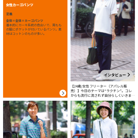
女性カーゴパンツ
定義
全体＝全体＝カーゴパンツ
基本的にカーキ系統の色合いで、両もも
の脇にポケットが付いているパンツ。素
材はコットンのものが多い。
インタビュー
【24歳/女性 フリーター（アパレル販
売）】今日のテーマは“ラクチン”。コレ
からも流行に流されず自分らしくいきま
す！