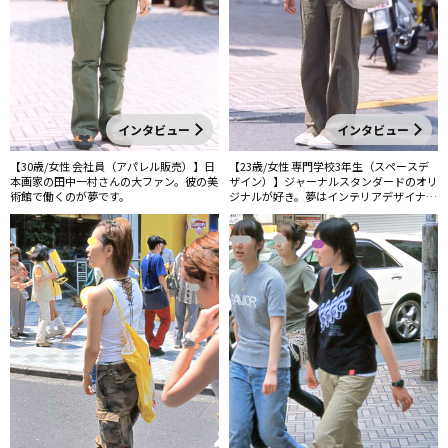
インタビュー
インタビュー
【30歳/女性 会社員（アパレル販売）】日
【23歳/女性 専門学校3年生（スペースデ
本画家の田中一村さんの大ファン。彼の美
ザイン）】ジャーナルスタンダードのオリ
術館で働くのが夢です。
ジナルが好き。夢はインテリアデザイナー
です。