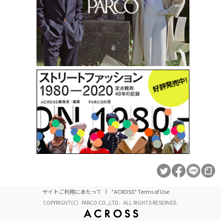
サイトご利用にあたって
"ACROSS" Terms of Use
COPYRIGHT(C）PARCO CO.,LTD．ALL RIGHTS RESERVED.