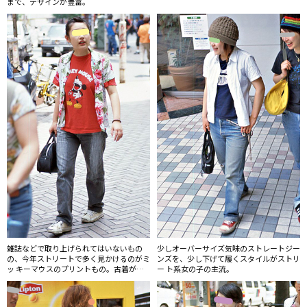
まで、デザインが豊富。
雑誌などで取り上げられてはいないもの
少しオーバーサイズ気味のストレートジー
の、今年ストリートで多く見かけるのがミ
ンズを、少し下げて履くスタイルがストリ
ッ キーマウスのプリントもの。古着がメ
ー ト系女の子の主流。
イン。