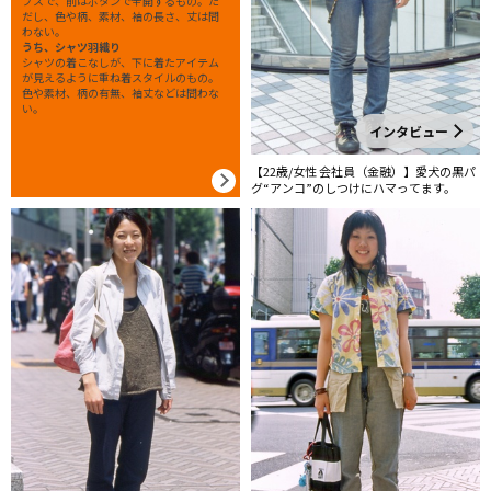
プスで、前はボタンで全開するもの。た
だし、色や柄、素材、袖の長さ、丈は問
わない。
うち、シャツ羽織り
シャツの着こなしが、下に着たアイテム
が見えるように重ね着スタイルのもの。
色や素材、柄の有無、袖丈などは問わな
い。
インタビュー
【22歳/女性 会社員（金融）】愛犬の黒パ
グ“アンコ”のしつけにハマってます。