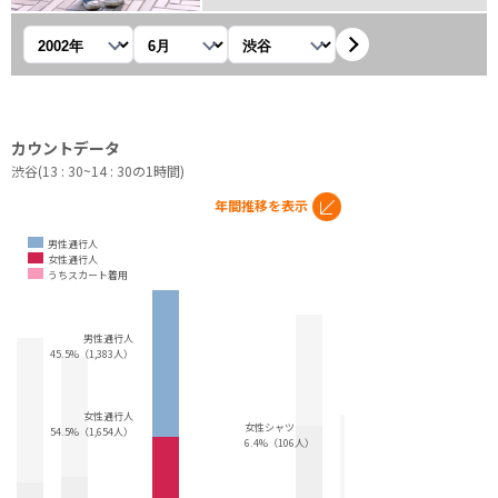
年を選択
月を選択
観測地を選択
カウントデータ
渋谷(13 : 30~14 : 30の1時間)
年間推移を表示
男性通行人
女性通行人
うちスカート着用
男性通行人
45.5%（1,383人）
女性通行人
女性シャツ
54.5%（1,654人）
6.4%（106人）