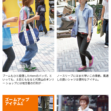
ノースリーブにはまだ早いこの季節。風通
ブームもひと段落したHemのバッグ。と
しの良いシャツは便利なアイテム。
いっても、土日ともなると代官山のオンリ
ー ショップには地方客の行列が…
ズームアップ
アイテム1