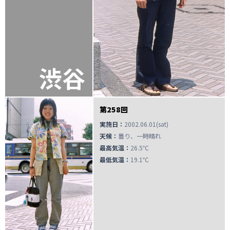
渋谷
第258回
実施日：
2002.06.01(sat)
天候：
曇り、一時晴れ
最高気温：
26.5℃
最低気温：
19.1℃