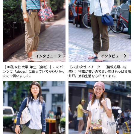
インタビュー
インタビュー
【18歳/女性 大学1年生（食物）】このパ
【22歳/女性 フリーター（情報処理、総
ンツは『zipper』に載っていてかわいかっ
務）】物価が安いので買い物はもっぱら高
たので買いました。
井戸。節約生活を心がけてます。