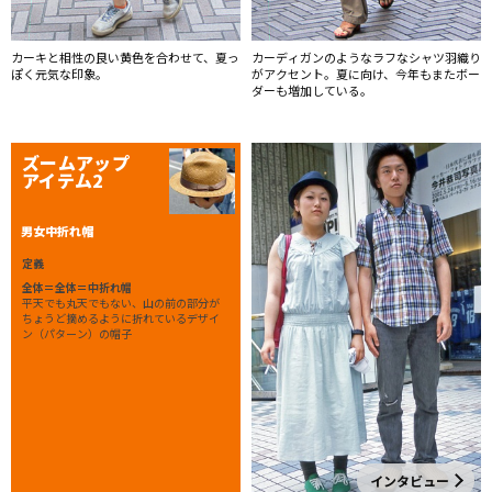
カーキと相性の良い黄色を合わせて、夏っ
カーディガンのようなラフなシャツ羽織り
ぽく元気な印象。
がアクセント。夏に向け、今年もまたボー
ダーも増加している。
ズームアップ
アイテム2
男女中折れ帽
定義
全体＝全体＝中折れ帽
平天でも丸天でもない、山の前の部分が
ちょうど摘めるように折れているデザイ
ン（パターン）の帽子
インタビュー