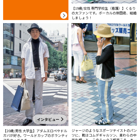
【19歳/女性 専門学校生（看護）】くるり
の大ファンです。ボーカルの岸田君、結婚
しましょう！
インタビュー
ジャージのようなスポーツテイストのパン
【20歳/男性 大学生】アダムエロペやドル
ツに、靴はコムデギャルソン、麦わらの中
ガバが好き。ワールドカップのボランティ
折れ帽…と、このミックス感覚こそ、まさ
アをやってます。