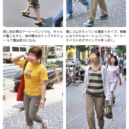
同じ迷彩柄のアーミーパンツでも、ギャル
裾にゴムが入っている裾絞りタイプ。無難
が着こなすと、背中開きのトップスやミュ
になりがちなベージュパンツも、アーミー
ー ルで露出度大になる。
テイストのデザインで今年っぽく。