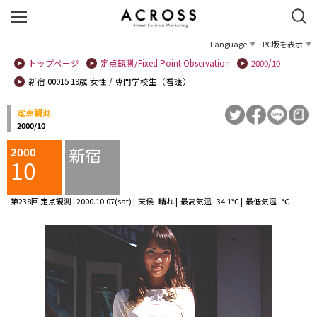
Language
PC版を表示
トップページ
定点観測/Fixed Point Observation
2000/10
新宿 00015 19歳 女性 / 専門学校生（看護）
定点観測
2000/10
新宿
2000
10
第238回 定点観測 | 2000.10.07(sat) | 天候 : 晴れ | 最高気温 : 34.1℃ | 最低気温 : ℃