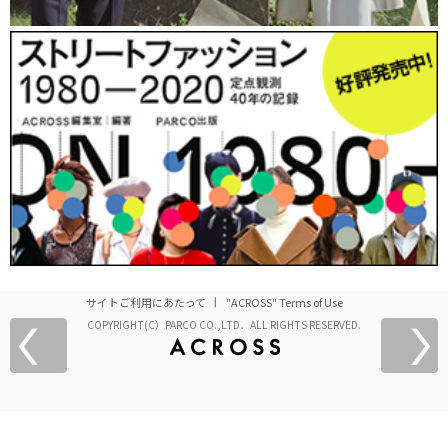
サイトご利用にあたって
"ACROSS" Terms of Use
COPYRIGHT(C）PARCO CO.,LTD．ALL RIGHTS RESERVED.