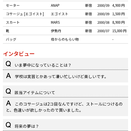
セーター
ANAP
新宿
2000/09
4,900 円
コサージュ [エゴイスト]
エゴイスト
新宿
2000/09
1,500 円
スカート
MARS
新宿
2000/08
8,900 円
靴
伊勢丹
新宿
2000/07
15,000 円
バッグ
母からのもらい物
-
インタビュー
いま夢中になっていることは？
学校は実習とかあって凄い忙しいけど楽しいです。
該当アイテムについて
このコサージュは2コ目なんですけど、ストールにつけるの
と、色違いが欲しかったので買いました。
将来の夢は？