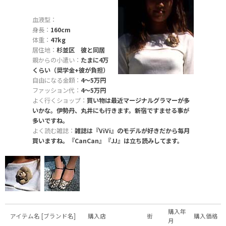
血液型：
身長：
160cm
体重：
47kg
居住地：
杉並区 彼と同居
親からの小遣い：
たまに4万
くらい（奨学金+彼が負担）
自由になる金額：
4〜5万円
ファッション代：
4〜5万円
よく行くショップ：
買い物は最近マージナルグラマーが多
いかな。伊勢丹、丸井にも行きます。新宿ですませる事が
多いですね。
よく読む雑誌：
雑誌は『ViVi』のモデルが好きだから毎月
買いますね。『CanCan』『JJ』は立ち読みしてます。
購入年
アイテム名 [ブランド名]
購入店
街
購入価格
月