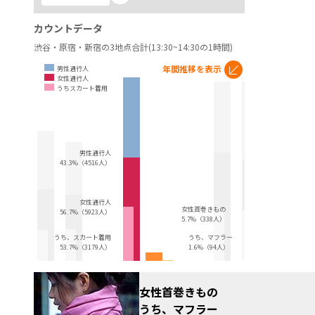
カウントデータ
渋谷・原宿・新宿の3地点合計(13:30~14:30の1時間)
年間推移を表示
男性通行人
女性通行人
うちスカート着用
男性通行人
43.3%（4516人）
女性通行人
女性首巻きもの
56.7%（5923人）
5.7%（338人）
うち、スカート着用
うち、マフラー
53.7%（3179人）
1.6%（94人）
女性首巻きもの
うち、マフラー