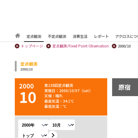
定点観測
不定点観測
消費生活
レポート
アクロスにつ
トップページ
定点観測/Fixed Point Observation
2000/10
定点観測
2000/10
2000
第238回定点観測
原宿
10
実施日：2000/10/07（sat）
天候：晴れ
最高気温：34.1℃
最低気温：℃
年を選択
月を選択
観測地を選択