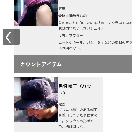
定義
全体＝首巻きもの
首のまわりに何らかの布状のモノを巻いてい
状は問わない（含パシュミナ）
うち、マフラー
ニットやウール、パシュミナなどの素材の首
ズは問わない。
カウントアイテム
男性帽子（ハッ
ト）
定義
ブリム（縁）のある帽子
を着用していた男性すべ
て。クラウンの形状や
色、柄は問わない。