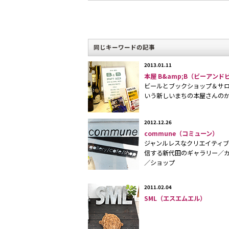
化に対応しています」（LOFT&店長
同じキーワードの記事
2013.01.11
本屋 B&amp;B（ビーアンド
ビールとブックショップ＆サ
いう新しいまちの本屋さんの
2012.12.26
commune（コミューン）
ジャンルレスなクリエイティ
信する新代田のギャラリー／
／ショップ
2011.02.04
SML（エスエムエル）