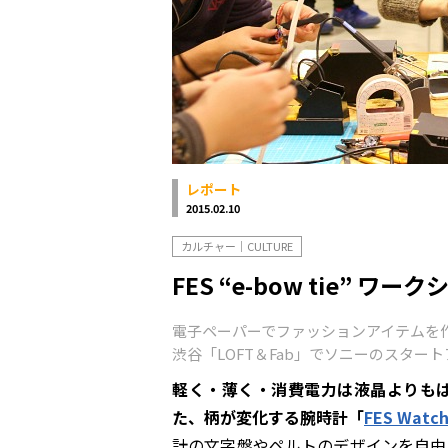
レポート
2015.02.10
カルチャー｜CULTURE
FES “e-bow tie” ワー
電子ペーパーでファッションアイテムを
渋谷「LOFT＆Fab」でソニーのスター
軽く・薄く・消費電力は液晶よりも
た、柄が変化する腕時計「
FES Watc
計の文字盤やペルトのデザインを自由