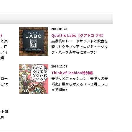
2015.01.28
)
Quattro Labo（クアトロ ラボ）
っと楽
高品質のレコードサウンドと飲食を
、IT
楽しむクラブクアトロがミュージッ
トフォ
ク・バーを吉祥寺にオープン
OFT&」の中にある多様な工作機械を備えた実験的な市
企業
」と「ロフト」がコラボレーションしたデジタル加工
2014.12.08
Think of Fashion特別編
は「ワンオフ（単品生産品）」や「マスプロダクトのカ
グロー
美少女×ファッション「美少女の美
かない”生活雑貨の新たな可能性」を開発することがひ
る“カ
術史」展から考える（〜２月１６日
まで開催）
」は店内で購入した商品をその日に自分で加工することが
ルト雑
されるお客様も元々ものづくりが好きという経験者か
東京・
た。料金の見直しなども行い、利用されるお客様の変