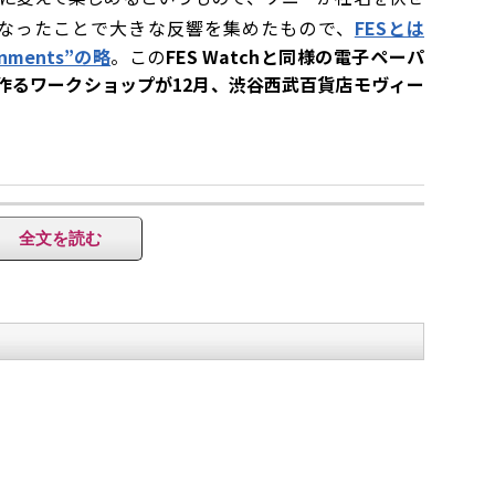
なったことで大きな反響を集めたもので、
FESとは
tainments”の略
。この
FES Watchと同様の電子ペーパ
」を作るワークショップが12月、渋谷西武百貨店モヴィー
全文を読む