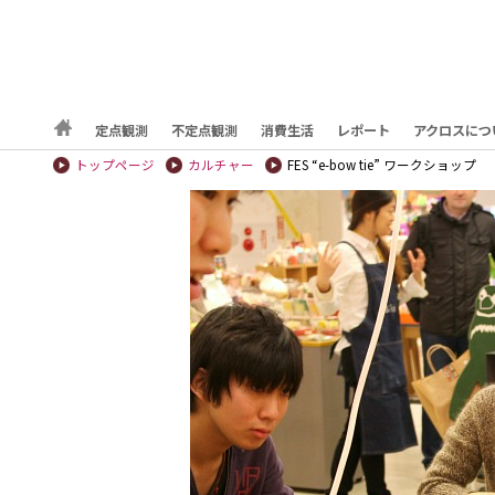
定点観測
不定点観測
消費生活
レポート
アクロスにつ
トップページ
カルチャー
FES “e-bow tie” ワークショップ