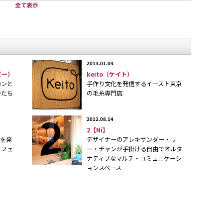
の平川はるなさん）
2013.01.04
ビー）
keito（ケイト）
ロンと
手作り文化を発信するイースト東京
かたち
の毛糸専門店
2012.08.14
2【Ni】
ブを発
デザイナーのアレキサンダー・リ
カフェ
ー・チャンが手掛ける自由でオルタ
ナティブなマルチ・コミュニケーシ
ョンスペース