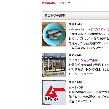
Makuake（マクアケ）
同じタグの記事
2016.06.14
sakana bacca (サカナバッカ
「産地のおいしい水産品をも
しく」。新しい“まちの魚屋”と
を活用した水産流通のプラッ
「＆Fab」とは、ロフトの新業態「L
ーム再構築に挑むベンチャー
民工房のネットワーク「
FabLab渋谷
2014.12.15
モノクルショップ東京
工房
の名称である。「LOFT＆」で
世界各都市の情報を発信する
スタマイズ」を切り口に「“ここにし
バル情報誌「MONOCLE」によ
ルチャーショップ”
とつのコンセプトであり、「&Fab
できるカスタマイズ工房である。
2014.11.10
ムーSHOP
創刊35周年を迎える長寿オカ
「オープンから約1年が経過し、利用
誌『ムー』の公認ショップが
渋谷にオープン！
ら、より一般的な方に広がってきまし