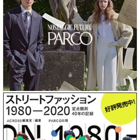
今回参加したケモノは約170体。これにスタッフやビジ
ター参加などを加えると総参加者数は400名を超える。
近年では海外からも参加者が集まるようになっており、
今回も台湾から8名、ヨーロッパ圏から数名が参加し
た。
ケモノ型着ぐるみを愛好するムーブメントは、