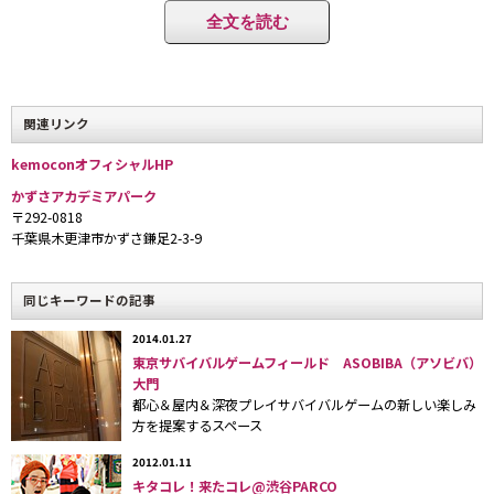
全文を読む
関連リンク
kemoconオフィシャルHP
かずさアカデミアパーク
〒292-0818
今回で７回めとなる「Kemocon7サバイバル」を主催す
千葉県木更津市かずさ鎌足2-3-9
るのは、「
Kemocon Project
」。
（※）
ケモナー有志
26名からなる団体である。
同じキーワードの記事
※動物キャラクターを愛好する人々のこと。着ぐるみの他、イラスト
2014.01.27
を描いたり小説を執筆する人たちも含む。
呼称に関しては着ぐるみに
東京サバイバルゲームフィールド ASOBIBA（アソビバ）
よって微妙な差異があるようだが、本稿ではひとまずこの呼称を用い
大門
る。
都心＆屋内＆深夜プレイサバイバルゲームの新しい楽しみ
方を提案するスペース
「
2004年前後からネットで着ぐるみの作り方を公開する
2012.01.11
愛好者がチラホラと現れ、2005年頃からオフ会イベント
キタコレ！来たコレ@渋谷PARCO