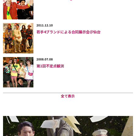
を行うようになりました。
その後08年に、主要メンバー
でKemocon Projectを立ち上げ、現在に至っています」
（Kemocon事務局スタッフ）。
2011.12.10
若手4ブランドによる合同展示会＠仙台
これまでは、川崎市産業振興会館（神奈川県川崎市）
や、すみだ産業会館サンライズホール（東京都墨田区）
で開催してきたが、今回から会場をかずさアカデミアホ
2008.07.08
ールというホテル併設の大きな会場に移し、２日間に規
第1回不定点観測
模を拡大しての開催となった。
回を重ねるごとに参加者
が増え、プレイヤーたちが交流できる十分な時間と場所
を確保するとともに、着ぐるみの着替えのスペースや各
種のイベントを開催できるよう、ホテル併設の大会場で
規模・内容ともに拡大して行なうことになったというわ
けだ。