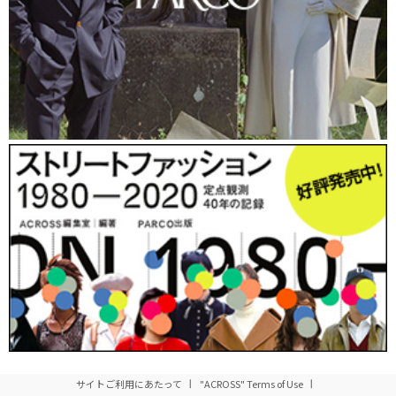
マーケット感覚に合わせた価格設定を行っているため、パクチーや空芯菜と
いったニッチな品目はむしろ割安な感じ
「
旬八青果店
」は2013年に１号店を目黒警察署前店（東
京都目黒区）にオープン。2014年10月現在５店舗を展開
している。売場面積は10～20平方メートルで、店頭には
野菜や果物の段ボール箱が並び、一見するとふつうの八
百屋のように見えるが、「ブロッコリーの葉」「オータ
ムポエム」といった、スーパーでもあまり見かけない品
種のものも並んでいる。
「旬八」という店名のとおり、
店頭に並ぶ商品の約60％
が産地直送の野菜と果物
。産地を示す黒板が店内に置か
れ、商品のPOPにも手書きで産地情報などが書き込まれ
ている。パクチーやルッコラ、モロヘイヤのようなニッ
チなカテゴリーの野菜は、むしろ割安感も。
サイトご利用にあたって
"ACROSS" Terms of Use