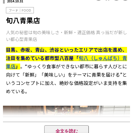
2014.10.31
フード｜FOOD
旬八青果店
人気の秘密は旬の美味しさ・新鮮・適正価格 真っ当だが新し
い都心型青果店
目黒、赤坂、青山、渋谷といったエリアで出店を進め、
注目を集めている都市型八百屋「
旬八（しゅんぱち）青
果店
」
。“ゆっくり食事ができない都市に暮らす人びとに
向けて「新鮮」「美味しい」をテーマに青果を届ける”と
いうコンセプトに加え、絶妙な価格設定がいま支持を集
めている。
全文を読む