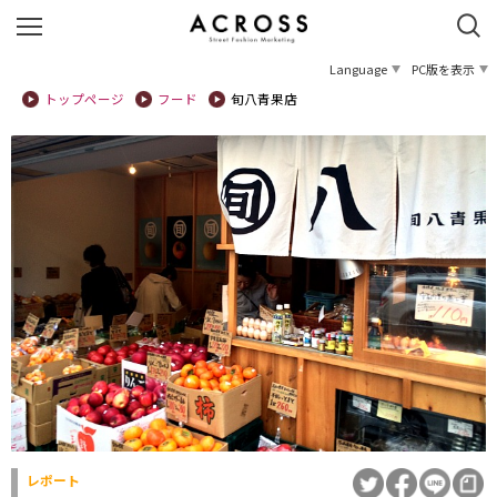
Language
PC版を表示
トップページ
フード
旬八青果店
レポート