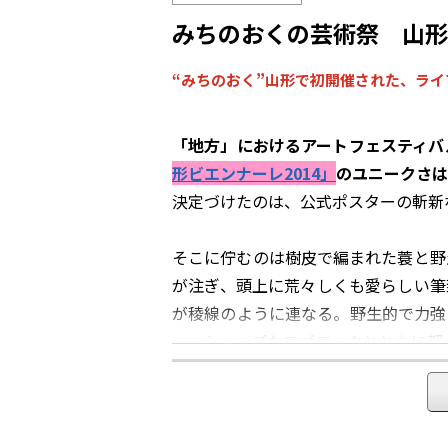
みちのおくの芸術祭 山形
“みちのおく”山形で初開催された、ラ
「地方」におけるアートフェスティバ
形ビエンナーレ2014」
のユニークさは
決定づけたのは、公式ポスターの斬新
そこに佇むのは樹皮で編まれた蓑と野
が注ぎ、頭上に荒々しくも愛らしい筆
が稜線のように連なる。野生的で力強
ー。シャープなロゴマークとともに都
野生と洗練。その鮮やかな対比は、ま
た物語に触れているかのようだ。どこ
いた。