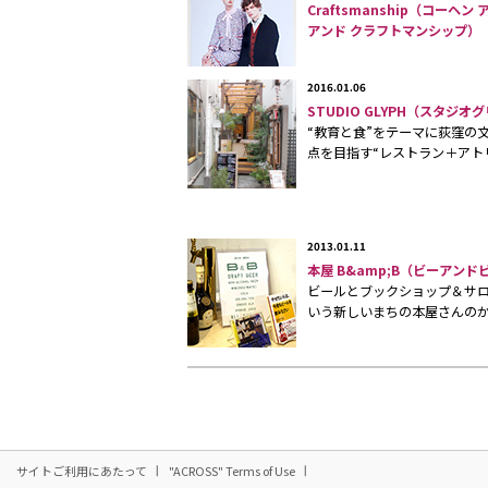
Craftsmanship（コーヘン 
アンド クラフトマンシップ）
2016.01.06
STUDIO GLYPH（スタジオ
“教育と食”をテーマに荻窪の
点を目指す“レストラン＋アト
2013.01.11
本屋 B&amp;B（ビーアンド
ビールとブックショップ＆サ
いう新しいまちの本屋さんの
サイトご利用にあたって
"ACROSS" Terms of Use