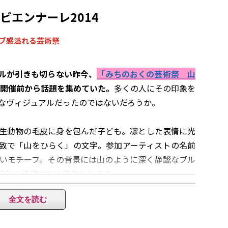
ビエンナーレ2014
イブ感溢れる芸術祭
ルが引きも切らない昨今、
「みちのおくの芸術祭 山
開催前から話題を集めていた
。
多くの人にその印象を
なヴィジュアルだったのではないだろうか。
生動物の毛皮に身を包んだ子ども。凛とした表情に光
致で「山をひらく」の文字。参加アーティストの名前
いモチーフ。その背景には山のように深く静謐なブル
会的で洗練された印象を与える。
ぎれもなく”今”をギュッと掴みながらも、時間を越え
全文を読む
を切っても新しい。それは強烈なインパクトを放って