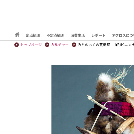
定点観測
不定点観測
消費生活
レポート
アクロスにつ
トップページ
カルチャー
みちのおくの芸術祭 山形ビエンナー