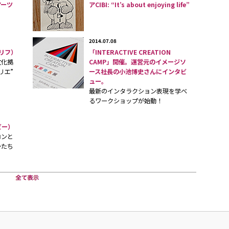
アーツ
アCIBI: “It’s about enjoying life”
2014.07.08
グリフ）
「INTERACTIVE CREATION
文化拠
CAMP」開催。運営元のイメージソ
リエ”
ース社長の小池博史さんにインタビ
ュー。
最新のインタラクション表現を学べ
るワークショップが始動！
ビー）
ロンと
かたち