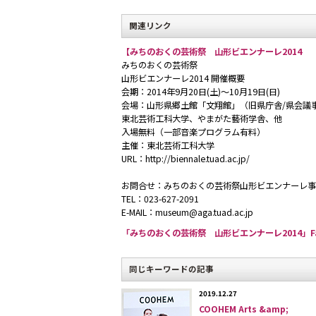
関連リンク
【みちのおくの芸術祭 山形ビエンナーレ2014
みちのおくの芸術祭
山形ビエンナーレ2014 開催概要
会期：2014年9月20日(土)～10月19日(日)
会場：山形県郷土館「文翔館」（旧県庁舎/県会議
東北芸術工科大学、やまがた藝術学舎、他
入場無料（一部音楽プログラム有料）
主催：東北芸術工科大学
URL：http://biennale.tuad.ac.jp/
お問合せ：みちのおくの芸術祭山形ビエンナーレ事
TEL：023-627-2091
E-MAIL：museum@aga.tuad.ac.jp
「みちのおくの芸術祭 山形ビエンナーレ2014」Fa
同じキーワードの記事
2019.12.27
COOHEM Arts &amp;