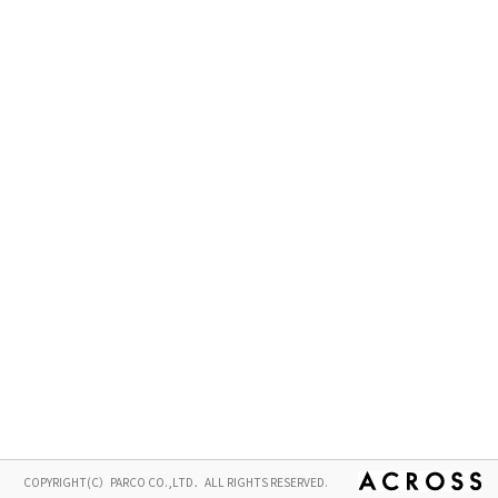
COPYRIGHT(C）PARCO CO.,LTD．ALL RIGHTS RESERVED.