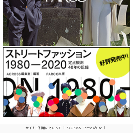
■今日の白ソックスの着こなしのポイントについて教え
て下さい。
パンツはスリムだけど、足元はくしゅくしゅなところで
す。雑誌で、モードな感じにスタイリングされているの
を見ていいなと思いました。
身長が低いので、ソックスをパンツと組み合わせる時
は、短めソックスを選ぶことが多いです。長めなソック
スの時は、足を出してタイツ＋白ソックスや黒タイツ＋
白ソックスのようなスタイリングをします。
白ソックスは履くだけでレトロな雰囲気の今年っぽさを
だせるアイテム。
白ソックスをプラスすることで、
去年
の服も絶妙なレトロ感がでて着回しができます。
サイトご利用にあたって
"ACROSS" Terms of Use