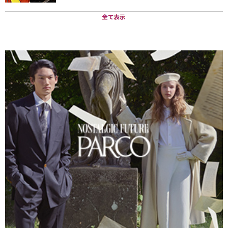
ASOBIBA大門
の所在地は都営大江戸線大門駅から徒歩3
分、国道1号に面した元銀行ビルで、東京タワーからも徒
歩6分というロケーション。運営は合同会社アソビバ
で、
2013年10月より展開していた八重洲フィールドに続く第
２弾。この
大門では2014年3月31日（月）までの運営予
定
である。
最大の特徴は、何といっても
元銀行として使用されてい
た物件をそのままの形で使っていること。フィールド内
は元の銀行の設備を活かし、金庫室、支店長室などを攻
略するフィールドを設計。そこに独自のルールや運用
で、既存のサバイバルゲームのフィールドにはない面白