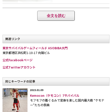
全文を読む
スタートの八重洲に続く第２弾の「ASOBIBA」は大門の銀行跡。パーテー
ションやデスクなどは既存のものをそのまま使用しているためかえってリア
関連リンク
リティがある
東京サバイバルゲームフィールド ASOBIBA大門
東京都港区浜松町1-10-17 向陽ビル
公式Facebookページ
公式Twitterアカウント
同じキーワードの記事
2015.01.09
フィールドにはビル内の２フロアを使用。各地点にジャッジが配置されゲー
Kemocon（ケモコン）7サバイバル
ムの進行を監督する
モフモフの着ぐるみで変身を楽しむ国内最大級 “ケモナ
ー”たちの祭典