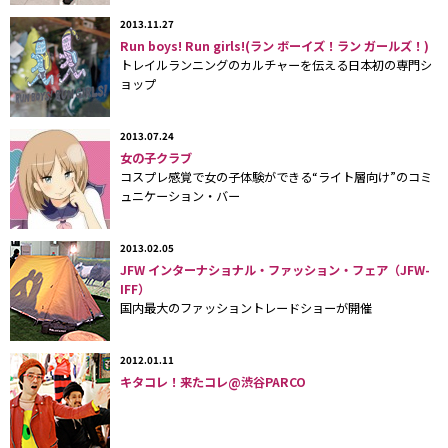
2013.11.27
Run boys! Run girls!(ラン ボーイズ！ラン ガールズ！)
トレイルランニングのカルチャーを伝える日本初の専門シ
ョップ
2013.07.24
夜間それもビル内での戦闘は野外でのゲームとは違った緊張感がある。定め
女の子クラブ
られた場所に被弾した時点でリタイヤとなるルール
コスプレ感覚で女の子体験ができる“ライト層向け”のコミ
ュニケーション・バー
2013.02.05
JFW インターナショナル・ファッション・フェア（JFW-
IFF）
国内最大のファッショントレードショーが開催
ビギナーには銃の使い方やマナーなどのオリエンテーションが行われる。フ
2012.01.11
ィールド内に入るにはフェイスガードや首へのカバーが義務付けられるなど
キタコレ！来たコレ@渋谷PARCO
安全対策に気を遣っている