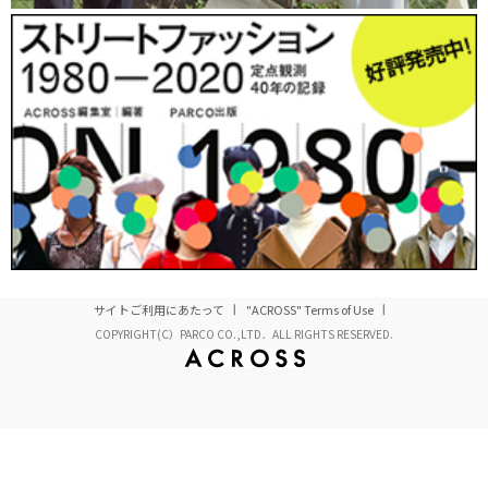
さを作り出すことに成功している
。銀行という設定を活
かし、プレイヤーがスーツを着用して戦う、という遊び
方をするプレイヤーもいるそうだ。
料金は1人5000円で、15人分（7万5000円～）から貸切
可能。初心者でもスポーツジムに通う感覚で平日夜に手
ぶらで来場しても楽しめるようなシステムが特徴で、電
動ガン、マスク、迷彩服など、グッズやギアのレンタル
はサバゲーフィールドの中でもかなり充実した品揃えで
ある。
サイトご利用にあたって
"ACROSS" Terms of Use
COPYRIGHT(C）PARCO CO.,LTD．ALL RIGHTS RESERVED.
団体貸切だけではなく、個人で参加して現地でチームを
編成するオープン戦形式を取り入れ、さらに初心者向け
のガイダンスなどのオプションサービスを用意し、施設
の運用もフレキシブルに行っている。サバイバルゲーム
をちょっと体験していみたい、という客層に向けたサー