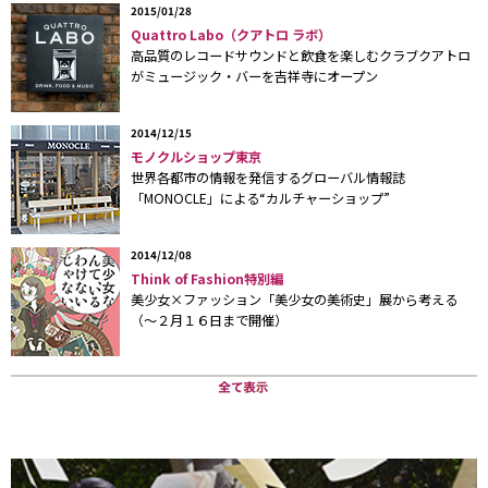
2015/01/28
営店舗の『ゲーマーズ』などで販売。さらに、そのキャラクター
Quattro Labo（クアトロ ラボ）
が登場するアニメーションやカードゲームの企画・制作を行なっ
高品質のレコードサウンドと飲食を楽しむクラブクアトロ
てきた。
がミュージック・バーを吉祥寺にオープン
01年には、最も市場規模が大きいといわれている小中学生向けキ
2014/12/15
ャラクターマーケットにも進出を図り、『でじこや』第１号店を
モノクルショップ東京
福岡・天神に出店。ローティーンから大人までと幅広いキャラク
世界各都市の情報を発信するグローバル情報誌
「MONOCLE」による“カルチャーショップ”
タービジネスへと業務を拡大し、今回、初の複合店舗の誕生とな
ったのである。
2014/12/08
Think of Fashion特別編
「渋谷だからといって“若者の街”“オトナの街”というイメージは
美少女×ファッション「美少女の美術史」展から考える
とくにありませんね。新宿と同様、ひとつのターミナルとして捉
（〜２月１６日まで開催）
えています」と店長の平光さん。
同店が位置する道玄坂2丁目交差点付近は、ふと気がつくと、老
舗百貨店の他、大型量販店や大型書店、大型パチンコ店、大型カ
ラオケ店、ディスカウント系のメガネチェーン店、大手エステサ
ロンチェーン店などが集積。通行人も10代から50〜60代までと