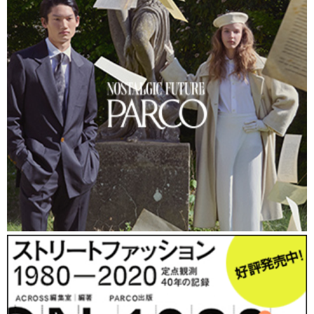
幅広く、ここ数年の間に、どこか“駅前”を思わせる不思議なエリ
アと化してしまった。
「オタク向けと思われがちですが、そうでもないんですよ
（笑）。仕事帰りのビジネスマンや家族連れ、小中高生などにも
利用していただけるような、弊社の社長がいうところの“ちょっ
とマニアックなTSUTAYA”を目指しています」（平光さん）。