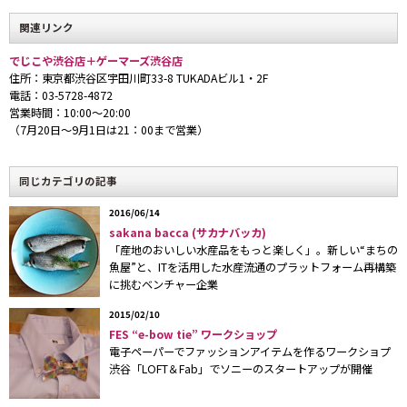
関連リンク
でじこや渋谷店＋ゲーマーズ渋谷店
住所：東京都渋谷区宇田川町33-8 TUKADAビル1・2F
電話：03-5728-4872
営業時間：10:00〜20:00
6月28日、東急本店の向かい側のビルの1Fと2Fに、2つのキャラ
（7月20日〜9月1日は21：00まで営業）
クターショップが同時オープンした。運営するのは、アニメやゲ
ームのキャラクター・ビジネスを展開する、（株）ブロッコリ
同じカテゴリの記事
ー。
2016/06/14
1Fの『でじこや』は、同社のオリジナルキャラクター「デ・ジ・
sakana bacca (サカナバッカ)
キャラット」を中心とした小中学校の女子児童向けのキャラクタ
「産地のおいしい水産品をもっと楽しく」。新しい“まちの
魚屋”と、ITを活用した水産流通のプラットフォーム再構築
ーショップで、福岡マツヤレディス6F・GEESTORE内の店舗に続
に挑むベンチャー企業
いて2店舗目。2Fは、TVアニメやゲームソフトから派生した
CD、DVD、玩具、書籍、各種グッズなどを総合的に扱う店舗
2015/02/10
FES “e-bow tie” ワークショップ
『ゲーマーズ』で、これが全国で17店舗目となる。
電子ペーパーでファッションアイテムを作るワークショプ
渋谷「LOFT＆Fab」でソニーのスタートアップが開催
もともと同社は、16〜25歳までのアニメファンをメインターゲ
ットとしたオリジナルのキャラクターや関連商品等を開発し、直