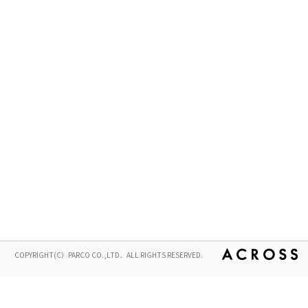
COPYRIGHT(C）PARCO CO.,LTD．ALL RIGHTS RESERVED.