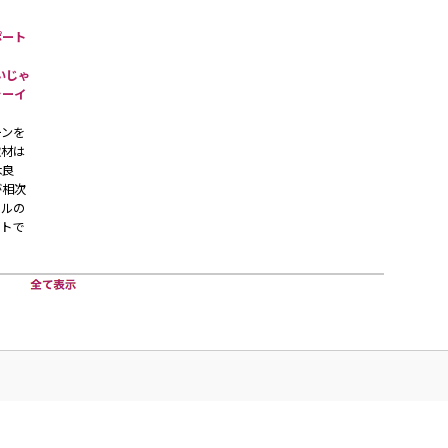
ポート
いいじゃ
ャーイ
ーンを
取材は
木良
が相次
ールの
ートで