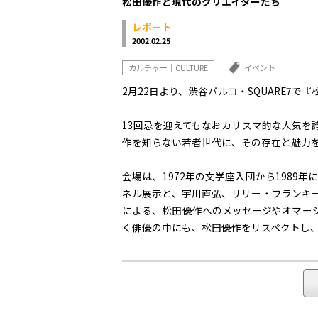
松田優作と現代のクリエイターたち
レポート
2002.02.25
カルチャー｜CULTURE
イベント
2月22日より、渋谷パルコ・SQUARE7
13回忌を迎えてもなおカリスマ的な人気を
作を知らない若者世代に、その存在と魅力
会場は、1972年の文学座入団から1989
ネル展示と、宇川直弘、リリー・フランキ
による、松田優作へのメッセージやオマー
く俳優の中にも、松田優作をリスペクトし
「探偵物語」のベスパや、彼の歌声、そし
作の新しい魅力に出会って頂きたい。
また、彼をモデルリングしたキャラクターが