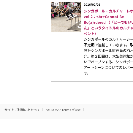
2016/02/05
シンガポール・カルチャーレ
vol.2：<br>Cannot Be
Bo(a)rdered （「どーでも
ん」というタイトルのカルチ
ベント）
シンガポールのカルチャーシ
不定期で連載していきます。
弊社シンガポール駐在員の柏
介。第２回目は、大型美術館
いでオープンする、シンガポ
アートシーンについてのレポ
す。
サイトご利用にあたって
"ACROSS" Terms of Use