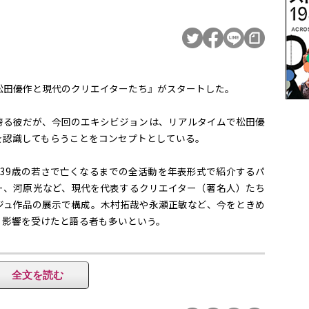
で『松田優作と現代のクリエイターたち』がスタートした。
誇る彼だが、今回のエキシビジョンは、リアルタイムで松田優
を認識してもらうことをコンセプトとしている。
年に39歳の若さで亡くなるまでの全活動を年表形式で紹介するパ
ー、河原光など、現代を代表するクリエイター（著名人）たち
ジュ作品の展示で構成。木村拓哉や永瀬正敏など、今をときめ
、影響を受けたと語る者も多いという。
て旬のアーティスト達の作品を通して、不世出の俳優・松田優
全文を読む
主役のPS2用ソフト「鬼武者２」が、3月7日の発売に先駆け