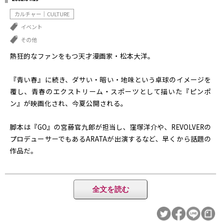
カルチャー｜CULTURE
イベント
その他
熱狂的なファンをもつ天才漫画家・松本大洋。
『青い春』に続き、ダサい・暗い・地味という卓球のイメージを
覆し、青春のエクストリーム・スポーツとして描いた『ピンポ
ン』が映画化され、今夏公開される。
脚本は『GO』の宮藤官九郎が担当し、窪塚洋介や、REVOLVERの
プロデューサーでもあるARATAが出演するなど、早くから話題の
作品だ。
ちなみに、白いピン球（＝ピンポン玉）に白いユニフォームを着
用するなど、卓球界ではありえない掟やぶりな場面があったり
全文を読む
と、ご愛嬌もあり・・・。