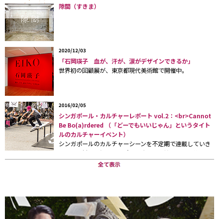
隙間（すきま）
2020/12/03
「石岡瑛子 血が、汗が、涙がデザインできるか」
世界初の回顧展が、東京都現代美術館で開催中。
2016/02/05
シンガポール・カルチャーレポート vol.2：<br>Cannot
Be Bo(a)rdered （「どーでもいいじゃん」というタイト
ルのカルチャーイベント）
シンガポールのカルチャーシーンを不定期で連載していき
ます。取材は弊社シンガポール駐在員の柏木良介。第２回
目は、大型美術館が相次いでオープンする、シンガポール
のアートシーンについてのレポートです。