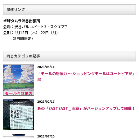
とにかく、映画の完成を記念し、主人公が通う卓球場「卓球タム
ラ」の渋谷出張所が、5日間限定でオープン中。公民館のような
関連リンク
懐かしい雰囲気ただよう室内には7台の卓球台が並び、1時間500
卓球タムラ渋谷出張所
円で、実際に“274cmを飛び交う140km/h！地上最速のエクスト
会場：渋谷パルコパート3・スクエア7
リーム・スポーツ！！”を体験できてしまう（腕次第）。
会期：4月18日（木）-22日（月）
（5日間限定）
まずは、原作『ピンポン』を読破し、自主練習で腕を磨いて、今
夏の公開を待って頂きたい。
同じカテゴリの記事
2023/05/11
「モールの想像力 〜 ショッピングモールはユートピアだ」
展
2023/02/17
あの「EASTEAST_ 東京」がバージョンアップして開催！
2022/07/20