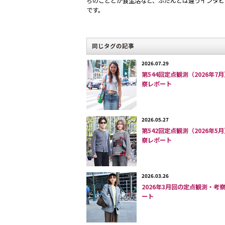
ちのこととか食生活など、ふだんとは違うインタビ
久しぶりの街は季節が変わっ
です。
迷った時のチョイスは、超・
同じタグの記事
本稿を書いているのは6月30日。あっ
2026.07.29
第544回定点観測（2026年7
うことになる。
察レポート
COVID-19（新型コロナウィルス）
マムな規模・スタイルで、4月は残念
2026.05.27
第542回定点観測（2026年5
が、5月25日に緊急事態宣言解除に
察レポート
ィジカルディスタンスや除菌などに充
今週末の7月4日（土）は天候次第だ
2026.03.26
2026年3月回の定点観測・考
で、その前に６月のストリートのよう
ート
ファッションは時代・社会、若者文化