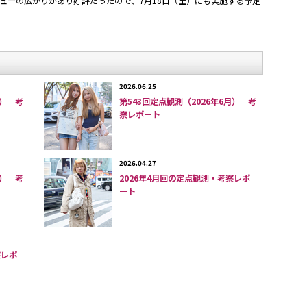
ューの広がりがあり好評だったので、7月18日（土）にも実施する予定
て初夏の日差しに。
定番アイテムとポップな色使い？
という間に6月も終わり。2020年も半分が過ぎてしま
2026.06.25
月） 考
第543回定点観測（2026年6月） 考
察レポート
の影響で、今年40年めとなる「定点観測」は、3月はミニ
ながら中止、そして5月はオンラインでの実施となった
2026.04.27
月） 考
2026年4月回の定点観測・考察レポ
なったということから、3カ月ぶりにリアルな路上で、フ
ート
分気をつけながら実施した。
が、もう次の
「474回定点観測」
を実施する予定なの
察レポ
すを考察しておきたい。
を映す鏡。