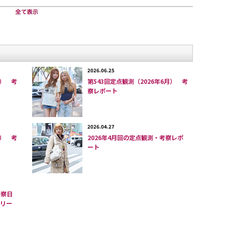
装いを観察すると、女性のマキシ丈ワンピースや男女
なヘア、黒いサンダルなどいろんなアイテムやスタイ
上でスタッフ全員で討議した結果、６月はメイン＝カ
そして、
「シャツ（男子）」
、
「カラフルなパンツ」
2026.06.25
月） 考
第543回定点観測（2026年6月） 考
察レポート
 ＊ ＊
2026.04.27
月） 考
2026年4月回の定点観測・考察レポ
ート
考察日
ンリー