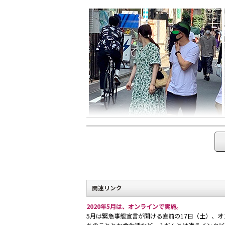
6月5日プレサーベイ、原宿とんちゃん通りで遭
ース、しかもけっこうロング丈が多く、男性は真
女性は鮮やかなイエローのパンツとラベンダーの
関連リンク
白トップス＆白ボトムスの全身真っ白ルックの男
2020年5月は、オンラインで実施。
5月は緊急事態宣言が開ける直前の17日（土）、