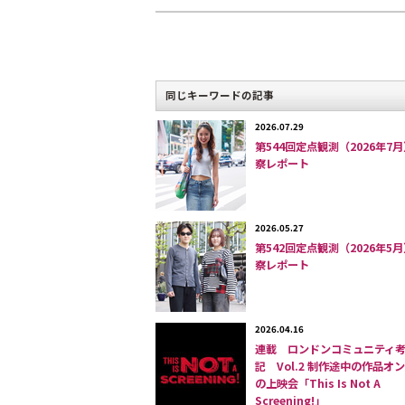
ということで、街を行き交う人たちの
問わずベージュ系のシャツ、カラフル
ルの候補があがり、最終的に渋谷の路
同じキーワードの記事
ウントアイテムは
「白いＴシャツ」
。
2026.07.29
の3つのテーマとした。
第544回定点観測（2026年7
察レポート
＊
2026.05.27
第542回定点観測（2026年5
察レポート
2026.04.16
連載 ロンドンコミュニティ
記 Vol.2 制作途中の作品オ
の上映会「This Is Not A
Screening!」