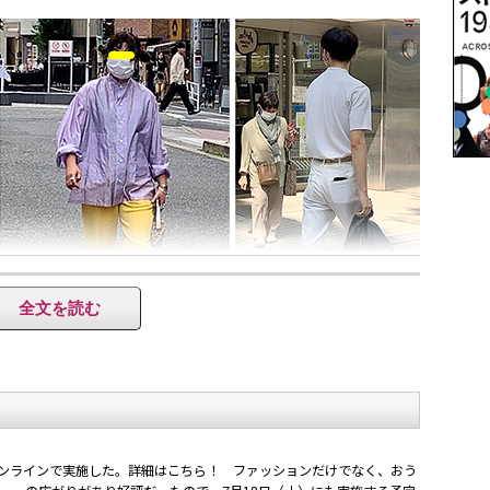
全文を読む
遇したカップルのように、大人の女性は柄がプリントされたシャツワンピ
っ白なＴシャツルックが目立った（左）／キャットストリートで遭遇した
ビグシャツがポップな印象（中）／翌日、6月6日には女性も多かった、
性が目を引いた。
オンラインで実施した。詳細はこちら！ ファッションだけでなく、おう